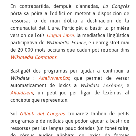
En contrapartida, dempuèi d'annadas,
Lo Congrès
pòrta sa pèira a l'edifici en metent a disposicion de
ressorsas o de man d'òbra a destinacion de la
comunautat del Liure. Participèt a bastir la primièra
version de l'otís
Lingua Libre
, la mediatèca lingüistica
participativa de
Wikimédia France
, e i enregistrèt mai
de 20 000 mots occitans que cadun pòt retrobar dins
Wikimedia Commons
.
Bastiguèt dos programas per ajudar a contribuïr a
Wikidata
:
AitalVivemBot
, que permet de versar
automaticament de lexics a
Wikidata Lexèmes
, e
Aitaldisem
, un petit jòc per ligar de lexèmas al
concèpte que representan.
Sul
Github del Congrès
, trobaretz tanben de petits
programas e de notícias que pòdon ajudar a bastir de
ressorsas per las lengas pauc dotadas (un fonetizaire,
de còrpus audios alinhats, de lexics de formas