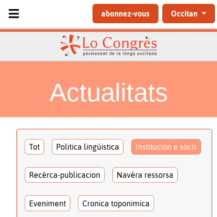
Sélectionnez votre langue
abonnez-vous
Occitan
Actualitats
Tot
Politica lingüistica
Institucion e sòcis
Recèrca-publicacion
Navèra ressorsa
Eveniment
Cronica toponimica