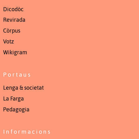
Dicodòc
Revirada
Còrpus
Votz
Wikigram
Portaus
Lenga & societat
La Farga
Pedagogia
Informacions