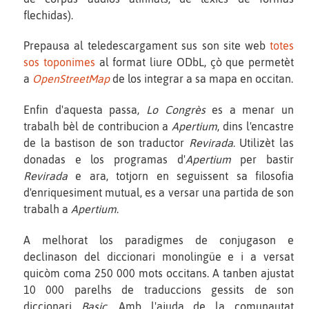
flechidas).
Prepausa al teledescargament sus son site web
totes
sos toponimes
al format liure ODbL, çò que permetèt
a
OpenStreetMap
de los integrar a sa mapa en occitan.
Enfin d'aquesta passa,
Lo Congrès
es a menar un
trabalh bèl de contribucion a
Apertium
, dins l'encastre
de la bastison de son traductor
Revirada
. Utilizèt las
donadas e los programas d'
Apertium
per bastir
Revirada
e ara, totjorn en seguissent sa filosofia
d'enriquesiment mutual, es a versar una partida de son
trabalh a
Apertium
.
A melhorat los paradigmes de conjugason e
declinason del diccionari monolingüe e i a versat
quicòm coma 250 000 mots occitans. A tanben ajustat
10 000 parelhs de traduccions gessits de son
diccionari
Basic
. Amb l'ajuda de la comunautat