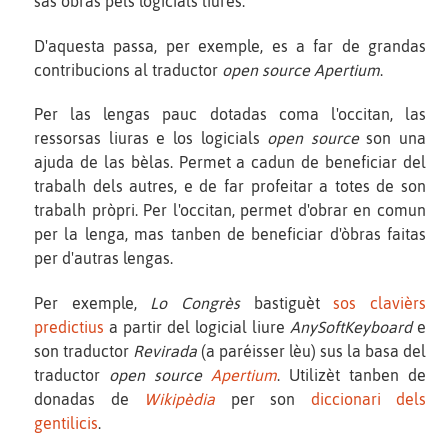
sas òbras pels logicials liures.
D'aquesta passa, per exemple, es a far de grandas
contribucions al traductor
open source Apertium
.
Per las lengas pauc dotadas coma l'occitan, las
ressorsas liuras e los logicials
open source
son una
ajuda de las bèlas. Permet a cadun de beneficiar del
trabalh dels autres, e de far profeitar a totes de son
trabalh pròpri. Per l'occitan, permet d'obrar en comun
per la lenga, mas tanben de beneficiar d'òbras faitas
per d'autras lengas.
Per exemple,
Lo Congrès
bastiguèt
sos clavièrs
predictius
a partir del logicial liure
AnySoftKeyboard
e
son traductor
Revirada
(a paréisser lèu) sus la basa del
traductor
open source
Apertium
. Utilizèt tanben de
donadas de
Wikipèdia
per son
diccionari dels
gentilicis
.