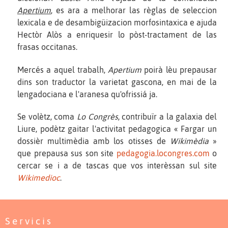
Apertium
, es ara a melhorar las règlas de seleccion
lexicala e de desambigüizacion morfosintaxica e ajuda
Hectòr Alòs a enriquesir lo pòst-tractament de las
frasas occitanas.
Mercés a aquel trabalh,
Apertium
poirà lèu prepausar
dins son traductor la varietat gascona, en mai de la
lengadociana e l'aranesa qu'ofrissiá ja.
Se volètz, coma
Lo Congrès
, contribuïr a la galaxia del
Liure, podètz gaitar l'activitat pedagogica « Fargar un
dossièr multimèdia amb los otisses de
Wikimèdia
»
que prepausa sus son site
pedagogia.locongres.com
o
cercar se i a de tascas que vos interèssan sul site
Wikimedioc
.
Servicis