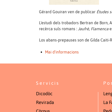
Gérard Gouiran ven de publicar
Études s
L'estudi dels trobadors Bertran de Born,
recèrca suls romans :
Jaufré
,
Flamenca
e
Los abans-prepauses son de Gilda Caiti-R
Mai d'informacions
Servicis
Po
Dicodòc
Leng
Revirada
La F
Còrpus
Ped