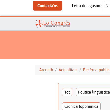
Contactà'ns
Letra de ligason :
Arcuelh
Actualitats
Recèrca-public
Tot
Politica lingüistica
Cronica toponimica