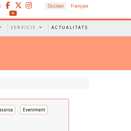
Sélectionnez votre langue
Occitan
Français
SERVICIS
ACTUALITATS
ssorsa
Eveniment