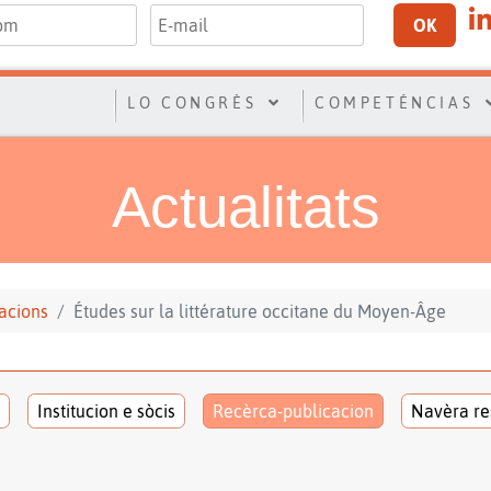
OK
LO CONGRÈS
COMPETÉNCIAS
Actualitats
acions
Études sur la littérature occitane du Moyen-Âge
Institucion e sòcis
Recèrca-publicacion
Navèra re