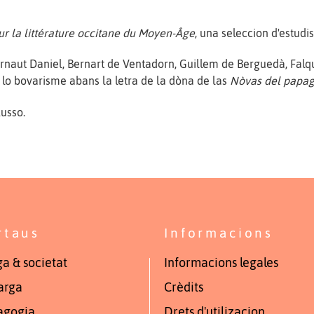
ur la littérature occitane du Moyen-Âge
, una seleccion d'estudi
 Arnaut Daniel, Bernart de Ventadorn, Guillem de Berguedà, Fal
 lo bovarisme abans la letra de la dòna de las
Nòvas del papag
usso.
rtaus
Informacions
a & societat
Informacions legales
arga
Crèdits
agogia
Drets d'utilizacion