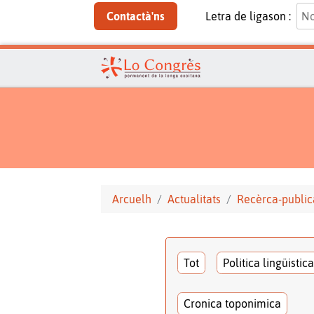
Contactà'ns
Letra de ligason :
Arcuelh
Actualitats
Recèrca-public
Tot
Politica lingüistica
Cronica toponimica