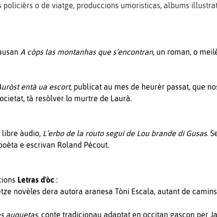
olicièrs o de viatge, produccions umoristicas, albums illustrats
pausan
A còps las montanhas que s’encontran
, un roman, o meil
Auròst entà ua escort
, publicat au mes de heurèr passat, que no
cietat, tà resòlver lo murtre de Laurà.
libre àudio,
L’erbo de la routo segui de Lou brande di Gusas
. 
 poèta e escrivan Roland Pécout.
cions
Letras d'òc
:
retze novèles dera autora aranesa Tòni Escala, autant de cami
es auquetas
, conte tradicionau adaptat en occitan gascon per Ja