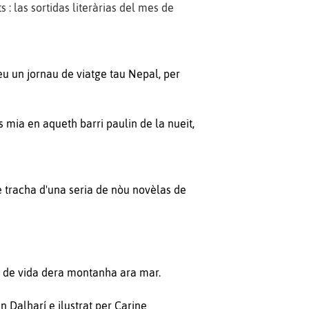
 : las
sortidas literàrias del mes de
èu un jornau de viatge tau Nepal, per
s mia en aqueth barri paulin de la nueit,
Se tracha d'una seria de nòu novèlas de
ns de vida dera montanha ara mar.
n Dalharí e ilustrat per Carine