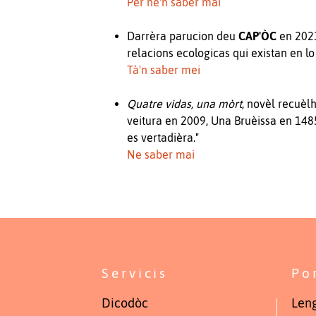
Per ne'n saber mai
Darrèra parucion deu
CAP'ÒC
en 202
relacions ecologicas qui existan en lo
Tà'n saber mei
Quatre vidas, una mòrt
, novèl recuèl
veitura en 2009, Una Bruèissa en 1485
es vertadièra."
Ne saber mai
Servicis
Po
Dicodòc
Leng