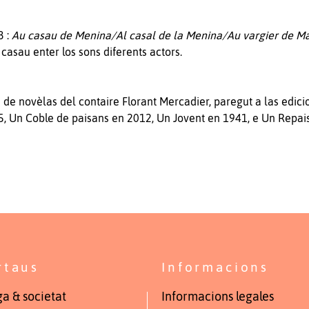
3 :
Au casau de Menina/Al casal de la Menina/Au vargier de M
 casau enter los sons diferents actors.
h de novèlas del contaire Florant Mercadier, paregut a las edic
, Un Coble de paisans en 2012, Un Jovent en 1941, e Un Repais 
rtaus
Informacions
a & societat
Informacions legales