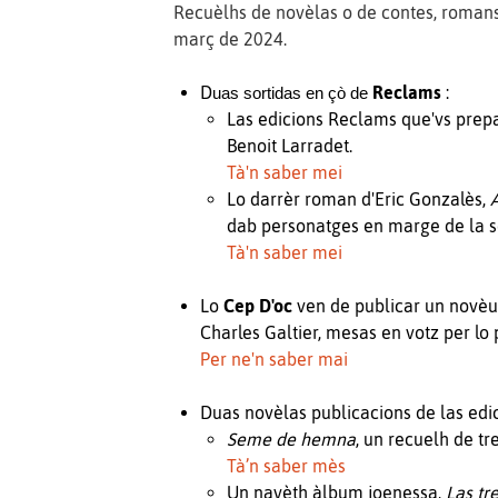
Recuèlhs de novèlas o de contes, romans p
març de 2024.
D
Reclams
:
uas sortidas en çò de 
Las edicions Reclams que'vs pre
Benoit Larradet.
Tà'n saber mei
Lo darrèr roman d'Eric Gonzalès,
dab personatges en marge de la so
Tà'n saber mei
Lo
Cep D'oc
ven de publicar un novèu 
Charles Galtier, mesas en votz per lo
Per ne'n saber mai
Duas novèlas publicacions de las edi
Seme de hemna
, un recuelh de t
Tà’n saber mès
Un navèth àlbum joenessa,
Las tr