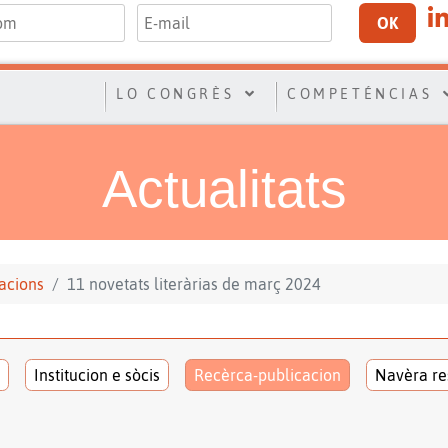
OK
LO CONGRÈS
COMPETÉNCIAS
Actualitats
acions
11 novetats literàrias de març 2024
Institucion e sòcis
Recèrca-publicacion
Navèra re