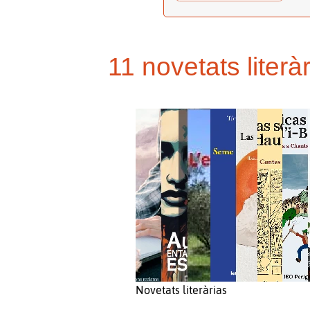
11 novetats liter
Novetats literàrias