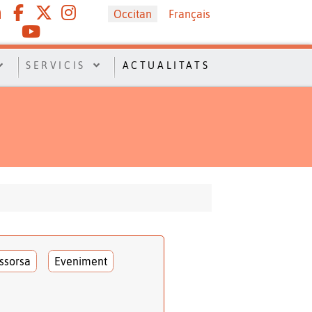
Sélectionnez votre langue
Occitan
Français
SERVICIS
ACTUALITATS
ssorsa
Eveniment