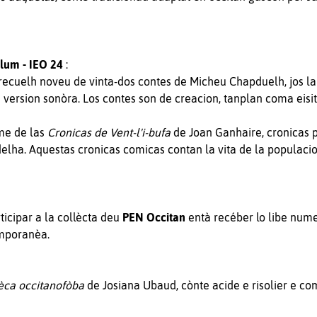
lum - IEO 24
:
 recuelh noveu de vinta-dos contes de Micheu Chapduelh, jos la
 version sonòra. Los contes son de creacion, tanplan coma eisits
òme de las
Cronicas de Vent-l'i-bufa
de Joan Ganhaire, cronicas p
ordelha. Aquestas cronicas comicas contan la vita de la populac
icipar a la collècta deu
PEN Occitan
entà recéber lo libe num
emporanèa.
ca occitanofòba
de Josiana Ubaud, cònte acide e risolier e co