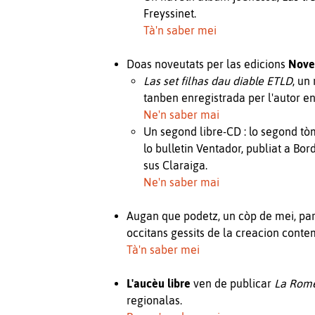
Freyssinet.
Tà'n saber mei
Doas noveutats per las edicions
Nove
Las set filhas dau diable ETLD
, un
tanben enregistrada per l'autor en
Ne'n saber mai
Un segond libre-CD : lo segond t
lo bulletin Ventador, publiat a B
sus Claraiga.
Ne'n saber mai
Augan que podetz, un còp de mei, part
occitans gessits de la creacion cont
Tà'n saber mei
L'aucèu libre
ven de publicar
La Romè
regionalas.