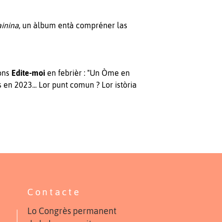
ainina
, un àlbum entà compréner las
ions
Edite-moi
en febrièr : "Un Òme en
en 2023... Lor punt comun ? Lor istòria
Contacte
Lo Congrès permanent