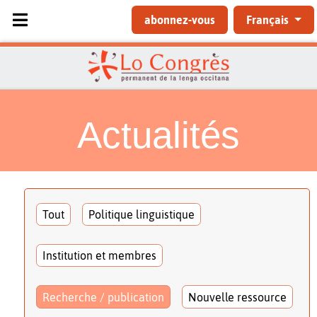
Sélectionnez votre langue
abonnez-vous
Français
Actualités
Tout
Politique linguistique
Institution et membres
Recherche / publication
Nouvelle ressource