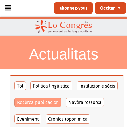
Sélectionnez votre langue
abonnez-vous
Occitan
Actualitats
Tot
Politica lingüistica
Institucion e sòcis
Recèrca-publicacion
Navèra ressorsa
Eveniment
Cronica toponimica