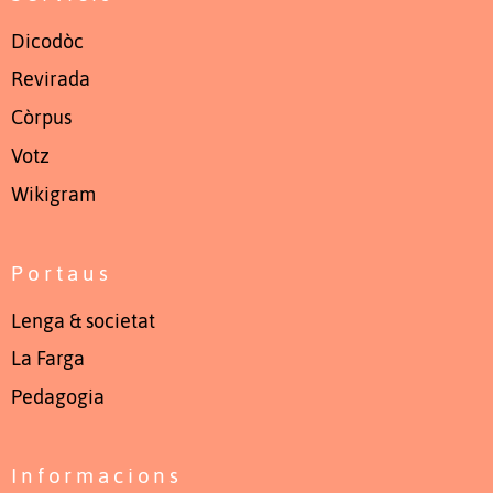
Dicodòc
Revirada
Còrpus
Votz
Wikigram
Portaus
Lenga & societat
La Farga
Pedagogia
Informacions