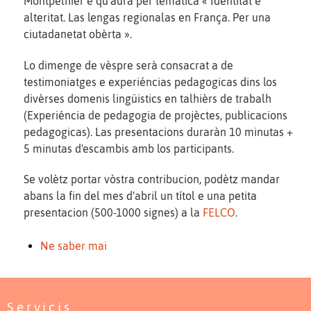
Montpelhièr e qu'aurà per tematica « Identitat e
alteritat. Las lengas regionalas en França. Per una
ciutadanetat obèrta ».
Lo dimenge de vèspre serà consacrat a de
testimoniatges e experiéncias pedagogicas dins los
divèrses domenis lingüistics en talhièrs de trabalh
(Experiéncia de pedagogia de projèctes, publicacions
pedagogicas). Las presentacions duraràn 10 minutas +
5 minutas d'escambis amb los participants.
Se volètz portar vòstra contribucion, podètz mandar
abans la fin del mes d'abril un títol e una petita
presentacion (500-1000 signes) a la
FELCO
.
Ne saber mai
Servicis