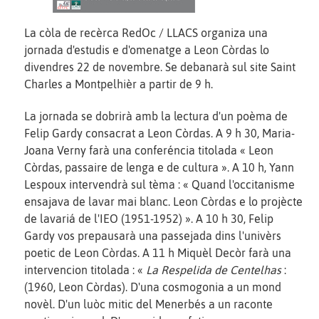
La còla de recèrca RedOc / LLACS organiza una
jornada d'estudis e d'omenatge a Leon Còrdas lo
divendres 22 de novembre. Se debanarà sul site Saint
Charles a Montpelhièr a partir de 9 h.
La jornada se dobrirà amb la lectura d'un poèma de
Felip Gardy consacrat a Leon Còrdas. A 9 h 30, Maria-
Joana Verny farà una conferéncia titolada « Leon
Còrdas, passaire de lenga e de cultura ». A 10 h, Yann
Lespoux intervendrà sul tèma : « Quand l'occitanisme
ensajava de lavar mai blanc. Leon Còrdas e lo projècte
de lavariá de l'IEO (1951-1952) ». A 10 h 30, Felip
Gardy vos prepausarà una passejada dins l'univèrs
poetic de Leon Còrdas. A 11 h Miquèl Decòr farà una
intervencion titolada : «
La Respelida de Centelhas
:
(1960, Leon Còrdas). D'una cosmogonia a un mond
novèl. D'un luòc mitic del Menerbés a un raconte