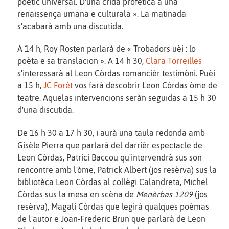
poetic universal. D'una crida profetica a una
renaissença umana e culturala ». La matinada
s'acabarà amb una discutida.
A 14 h, Roy Rosten parlarà de « Trobadors uèi : lo
poèta e sa translacion ». A 14 h 30,
Clara Torreilles
s'interessarà al Leon Còrdas romancièr testimòni. Puèi
a 15 h,
JC Forêt
vos farà descobrir Leon Còrdas òme de
teatre. Aquelas intervencions seràn seguidas a 15 h 30
d'una discutida.
De 16 h 30 a 17 h 30, i aurà una taula redonda amb
Gisèle Pierra que parlarà del darrièr espectacle de
Leon Còrdas, Patrici Baccou qu'intervendrà sus son
rencontre amb l'òme, Patrick Albert (jos resèrva) sus la
bibliotèca Leon Còrdas al collègi Calandreta, Michel
Còrdas sus la mesa en scèna de
Menèrbas 1209
(jos
resèrva), Magali Còrdas que legirà qualques poèmas
de l'autor e Joan-Frederic Brun que parlarà de Leon