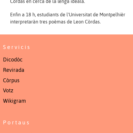
Còrdas en cèrca de la lenga ideala.
Enfin a 18 h, estudiants de l'Universitat de Montpelhièr
interpretaràn tres poèmas de Leon Còrdas.
Servicis
Dicodòc
Revirada
Còrpus
Votz
Wikigram
Portaus