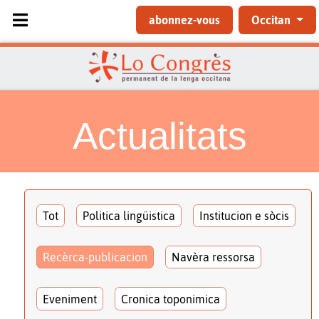
Sélectionnez votre langue
abonnez-vous
Occitan
Actualitats
Tot
Politica lingüistica
Institucion e sòcis
Recèrca-publicacion
Navèra ressorsa
Eveniment
Cronica toponimica