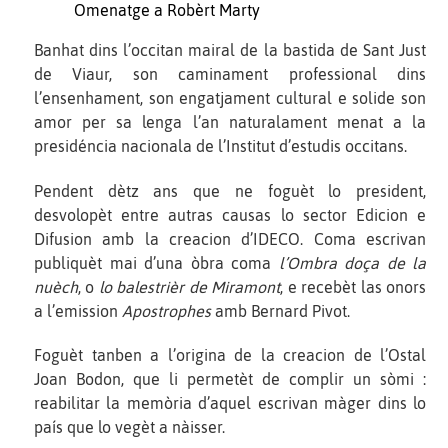
Omenatge a Robèrt Marty
Banhat dins l’occitan mairal de la bastida de Sant Just
de Viaur, son caminament professional dins
l’ensenhament, son engatjament cultural e solide son
amor per sa lenga l’an naturalament menat a la
presidéncia nacionala de l’Institut d’estudis occitans.
Pendent dètz ans que ne foguèt lo president,
desvolopèt entre autras causas lo sector Edicion e
Difusion amb la creacion d’IDECO. Coma escrivan
publiquèt mai d’una òbra coma
l’Ombra doça de la
nuèch
, o
lo balestrièr de Miramont
, e recebèt las onors
a l’emission
Apostrophes
amb Bernard Pivot.
Foguèt tanben a l’origina de la creacion de l’Ostal
Joan Bodon, que li permetèt de complir un sòmi :
reabilitar la memòria d’aquel escrivan màger dins lo
país que lo vegèt a nàisser.