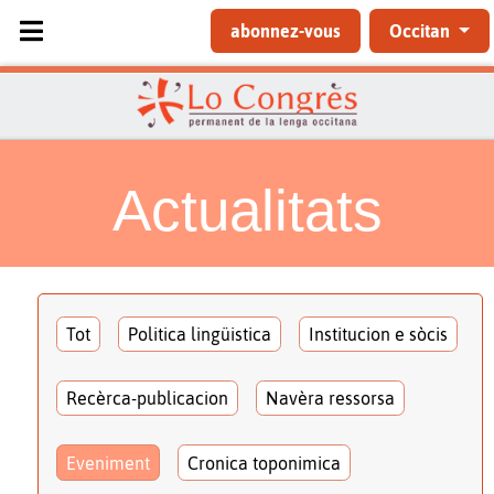
Sélectionnez votre langue
abonnez-vous
Occitan
Actualitats
Tot
Politica lingüistica
Institucion e sòcis
Recèrca-publicacion
Navèra ressorsa
Eveniment
Cronica toponimica