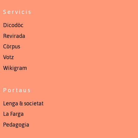
Servicis
Dicodòc
Revirada
Còrpus
Votz
Wikigram
Portaus
Lenga & societat
La Farga
Pedagogia