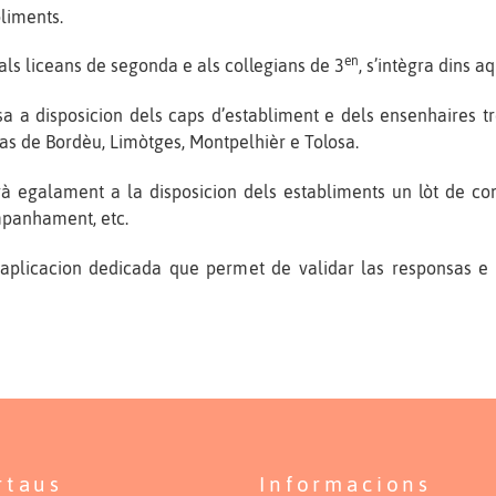
bliments.
en
 als liceans de segonda e als collegians de 3
, s’intègra dins a
a a disposicion dels caps d’establiment e dels ensenhaires t
s de Bordèu, Limòtges, Montpelhièr e Tolosa.
 egalament a la disposicion dels establiments un lòt de comu
ompanhament, etc.
aplicacion dedicada que permet de validar las responsas e 
rtaus
Informacions