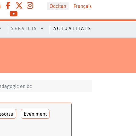
Sélectionnez votre langue
Occitan
Français
SERVICIS
ACTUALITATS
edagogic en òc
ssorsa
Eveniment