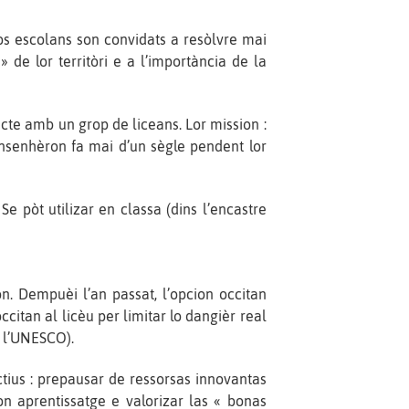
los escolans son convidats a resòlvre mai
» de lor territòri e a l’importància de la
acte amb un grop de liceans. Lor mission :
ensenhèron fa mai d’un sègle pendent lor
e pòt utilizar en classa (dins l’encastre
n. Dempuèi l’an passat, l’opcion occitan
itan al licèu per limitar lo dangièr real
r l’UNESCO).
ctius : prepausar de ressorsas innovantas
on aprentissatge e valorizar las « bonas