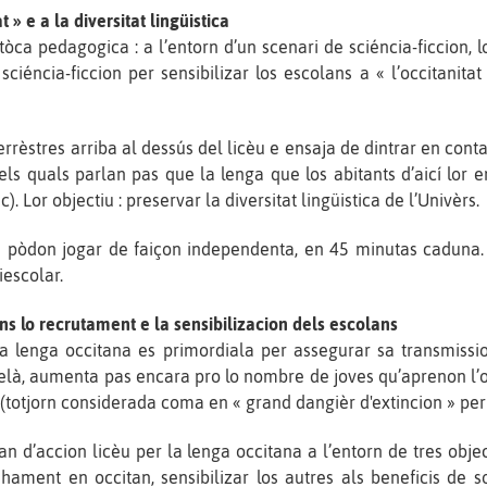
t » e a la diversitat lingüistica
tòca pedagogica : a l’entorn d’un scenari de sciéncia-ficcion, 
iéncia-ficcion per sensibilizar los escolans a « l’occitanitat 
terrèstres arriba al dessús del licèu e ensaja de dintrar en cont
els quals parlan pas que la lenga que los abitants d’aicí lor 
. Lor objectiu : preservar la diversitat lingüistica de l’Univèrs.
e pòdon jogar de faiçon independenta, en 45 minutas caduna. S
iescolar.
s lo recrutament e la sensibilizacion dels escolans
a lenga occitana es primordiala per assegurar sa transmissio
elà, aumenta pas encara pro lo nombre de joves qu’aprenon l’occ
 (totjorn considerada coma en « grand dangièr d'extincion » pe
an d’accion licèu per la lenga occitana a l’entorn de tres obje
ament en occitan, sensibilizar los autres als beneficis de s