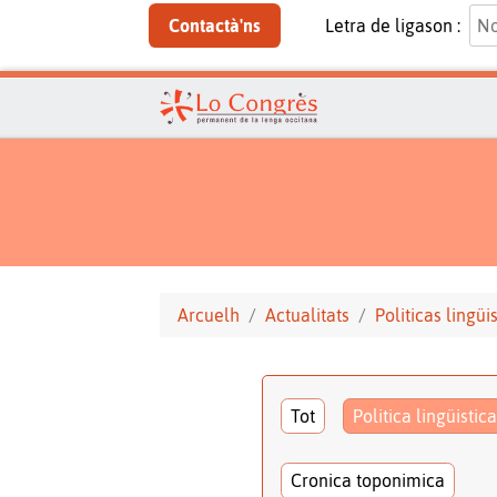
Contactà'ns
Letra de ligason :
Arcuelh
Actualitats
Politicas lingüi
Tot
Politica lingüistica
Cronica toponimica