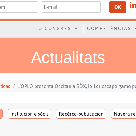
OK
LO CONGRÈS
COMPETÉNCIAS
Actualitats
sticas
L’OPLO presenta Occitània BÒX, lo 1èr escape game p
Institucion e sòcis
Recèrca-publicacion
Navèra re