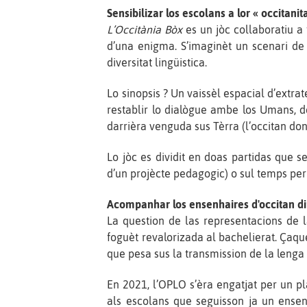
Sensibilizar los escolans a lor « occitanita
L’Occitània Bòx
es un jòc collaboratiu a 
d’una enigma. S’imaginèt un scenari de sc
diversitat lingüistica.
Lo sinopsis ? Un vaissèl espacial d’extra
restablir lo dialògue ambe los Umans, d
darrièra venguda sus Tèrra (l’occitan donc)
Lo jòc es dividit en doas partidas que s
d’un projècte pedagogic) o sul temps per
Acompanhar los ensenhaires d'occitan din
La question de las representacions de l
foguèt revalorizada al bachelierat. Çaqu
que pesa sus la transmission de la lenga
En 2021, l’OPLO s’èra engatjat per un pl
als escolans que seguisson ja un ensenh