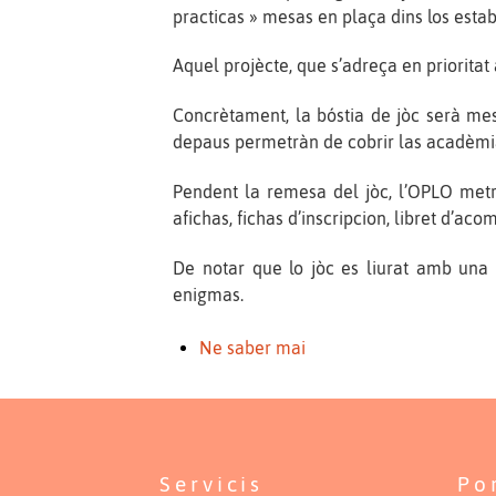
practicas » mesas en plaça dins los esta
Aquel projècte, que s’adreça en prioritat
Concrètament, la bóstia de jòc serà mes
depaus permetràn de cobrir las acadèmia
Pendent la remesa del jòc, l’OPLO metrà
afichas, fichas d’inscripcion, libret d’ac
De notar que lo jòc es liurat amb una 
enigmas.
Ne saber mai
Servicis
Po