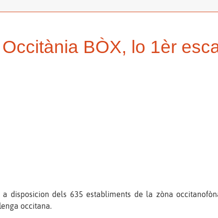
Occitània BÒX, lo 1èr es
ta a disposicion dels 635 establiments de la zòna occitanofò
lenga occitana.