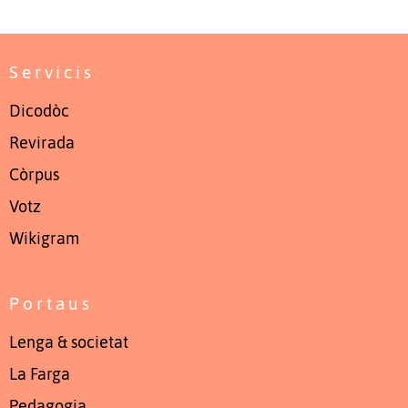
Servicis
Dicodòc
Revirada
Còrpus
Votz
Wikigram
Portaus
Lenga & societat
La Farga
Pedagogia