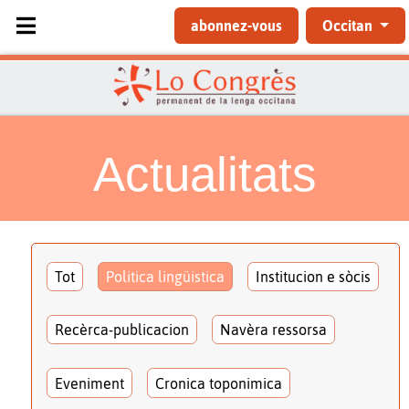
Sélectionnez votre langue
abonnez-vous
Occitan
Actualitats
Tot
Politica lingüistica
Institucion e sòcis
Recèrca-publicacion
Navèra ressorsa
Eveniment
Cronica toponimica