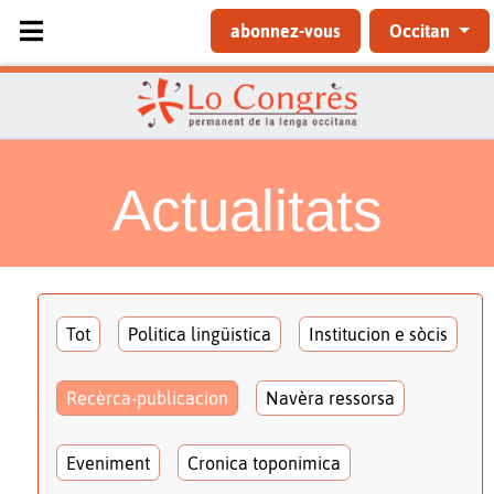
Sélectionnez votre langue
abonnez-vous
Occitan
Actualitats
Tot
Politica lingüistica
Institucion e sòcis
Recèrca-publicacion
Navèra ressorsa
Eveniment
Cronica toponimica