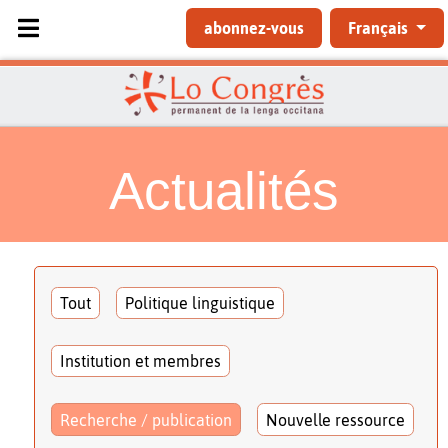
Sélectionnez votre langue
abonnez-vous
Français
Actualités
Tout
Politique linguistique
Institution et membres
Recherche / publication
Nouvelle ressource