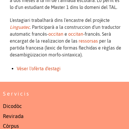
a dos meses a la fin de l'annada escolara. Lo perfil es
lo d'un estudiant de Master 1 dins lo domeni del TAL.
L'estagiari trabalharà dins l'encastre del projècte
Linguatec
. Participarà a la construccion d'un traductor
automatic francés-
occitan
e
occitan
-francés. Serà
encargat de la realizacion de las
ressorsas
per la
partida francesa (lexic de formas flechidas e règlas de
desambigüizacion morfo-sintaxica).
Véser l'ofèrta d'estagi
Servicis
Dicodòc
Revirada
Còrpus