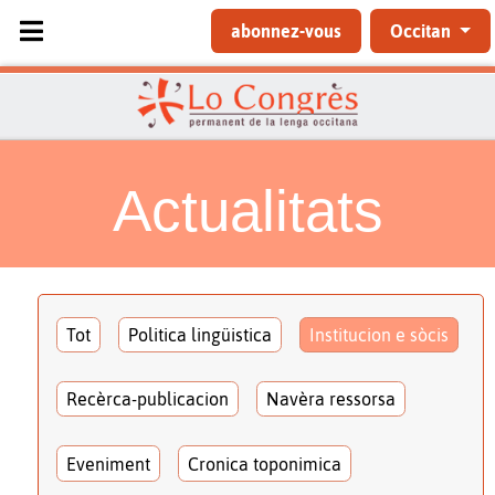
Sélectionnez votre langue
abonnez-vous
Occitan
Actualitats
Tot
Politica lingüistica
Institucion e sòcis
Recèrca-publicacion
Navèra ressorsa
Eveniment
Cronica toponimica