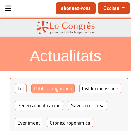
Sélectionnez votre langue
abonnez-vous
Occitan
Actualitats
Tot
Politica lingüistica
Institucion e sòcis
Recèrca-publicacion
Navèra ressorsa
Eveniment
Cronica toponimica