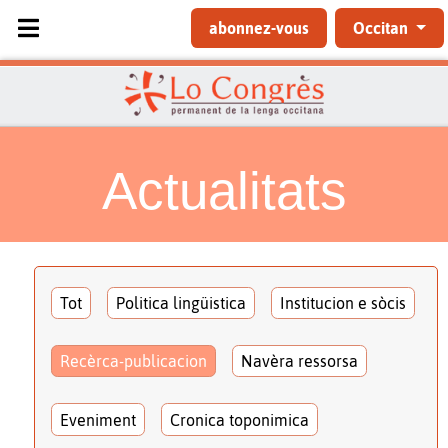
Sélectionnez votre langue
abonnez-vous
Occitan
Actualitats
Tot
Politica lingüistica
Institucion e sòcis
Recèrca-publicacion
Navèra ressorsa
Eveniment
Cronica toponimica