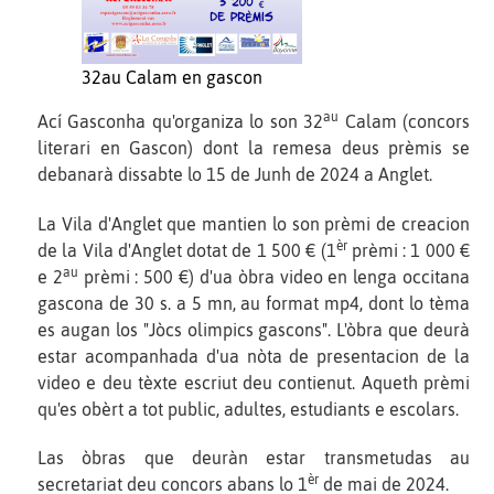
32au Calam en gascon
au
Ací Gasconha qu'organiza lo son 32
Calam (concors
literari en Gascon) dont la remesa deus prèmis se
debanarà dissabte lo 15 de Junh de 2024 a Anglet.
La Vila d'Anglet que mantien lo son prèmi de creacion
èr
de la Vila d'Anglet dotat de 1 500 € (1
prèmi : 1 000 €
au
e 2
prèmi : 500 €) d'ua òbra video en lenga occitana
gascona de 30 s. a 5 mn, au format mp4, dont lo tèma
es augan los "Jòcs olimpics gascons". L'òbra que deurà
estar acompanhada d'ua nòta de presentacion de la
video e deu tèxte escriut deu contienut. Aqueth prèmi
qu'es obèrt a tot public, adultes, estudiants e escolars.
Las òbras que deuràn estar transmetudas au
èr
secretariat deu concors abans lo 1
de mai de 2024.