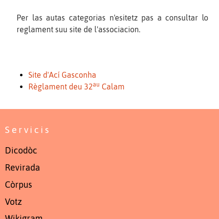
Per las autas categorias n'esitetz pas a consultar lo
reglament suu site de l'associacion.
Site d'Ací Gasconha
au
Règlament deu 32
Calam
Servicis
Dicodòc
Revirada
Còrpus
Votz
Wikigram