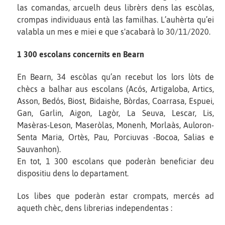
las comandas, arcuelh deus librèrs dens las escòlas,
crompas individuaus entà las familhas. L’auhèrta qu’ei
valabla un mes e miei e que s'acabarà lo 30/11/2020.
1 300 escolans concernits en Bearn
En Bearn, 34 escòlas qu’an recebut los lors lòts de
chècs a balhar aus escolans (Acós, Artigaloba, Artics,
Asson, Bedós, Biost, Bidaishe, Bòrdas, Coarrasa, Espuei,
Gan, Garlin, Aigon, Lagòr, La Seuva, Lescar, Lis,
Masèras-Leson, Maseròlas, Monenh, Morlaàs, Auloron-
Senta Maria, Ortès, Pau, Porciuvas -Bocoa, Salias e
Sauvanhon).
En tot, 1 300 escolans que poderàn beneficiar deu
dispositiu dens lo departament.
Los libes que poderàn estar crompats, mercés ad
aqueth chèc, dens librerias independentas :