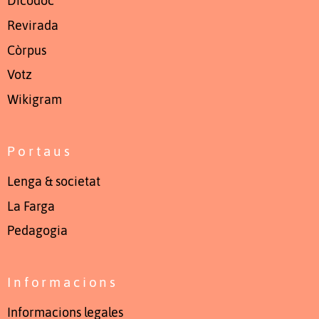
Dicodòc
Revirada
Còrpus
Votz
Wikigram
Portaus
Lenga & societat
La Farga
Pedagogia
Informacions
Informacions legales