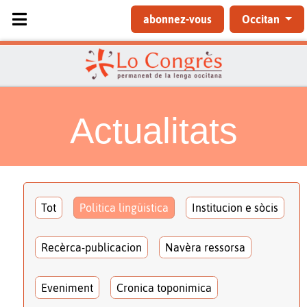
Sélectionnez votre langue
abonnez-vous
Occitan
Actualitats
Tot
Politica lingüistica
Institucion e sòcis
Recèrca-publicacion
Navèra ressorsa
Eveniment
Cronica toponimica