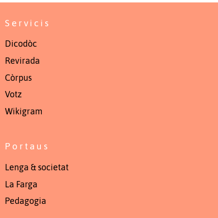
Servicis
Dicodòc
Revirada
Còrpus
Votz
Wikigram
Portaus
Lenga & societat
La Farga
Pedagogia