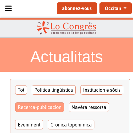
Sélectionnez votre langue
abonnez-vous
Occitan
Actualitats
Tot
Politica lingüistica
Institucion e sòcis
Recèrca-publicacion
Navèra ressorsa
Eveniment
Cronica toponimica