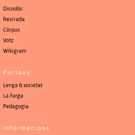
Dicodòc
Revirada
Còrpus
Votz
Wikigram
Portaus
Lenga & societat
La Farga
Pedagogia
Informacions