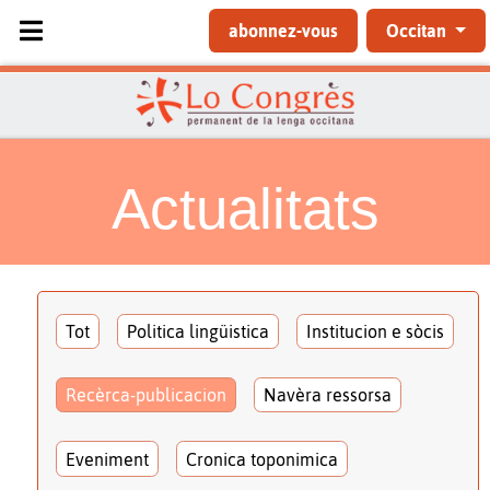
Sélectionnez votre langue
abonnez-vous
Occitan
Actualitats
Tot
Politica lingüistica
Institucion e sòcis
Recèrca-publicacion
Navèra ressorsa
Eveniment
Cronica toponimica