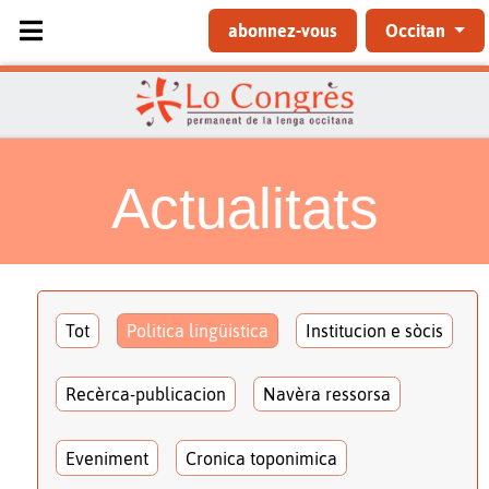
Sélectionnez votre langue
abonnez-vous
Occitan
Actualitats
Tot
Politica lingüistica
Institucion e sòcis
Recèrca-publicacion
Navèra ressorsa
Eveniment
Cronica toponimica