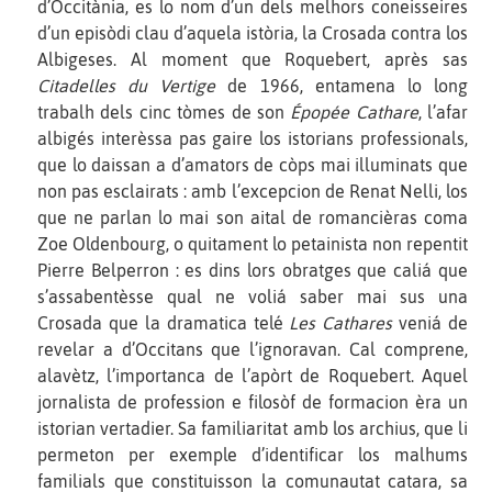
d’Occitània, es lo nom d’un dels melhors coneisseires
d’un episòdi clau d’aquela istòria, la Crosada contra los
Albigeses. Al moment que Roquebert, après sas
Citadelles du Vertige
de 1966, entamena lo long
trabalh dels cinc tòmes de son
Épopée Cathare
, l’afar
albigés interèssa pas gaire los istorians professionals,
que lo daissan a d’amators de còps mai illuminats que
non pas esclairats : amb l’excepcion de Renat Nelli, los
que ne parlan lo mai son aital de romancièras coma
Zoe Oldenbourg, o quitament lo petainista non repentit
Pierre Belperron : es dins lors obratges que caliá que
s’assabentèsse qual ne voliá saber mai sus una
Crosada que la dramatica telé
Les Cathares
veniá de
revelar a d’Occitans que l’ignoravan. Cal comprene,
alavètz, l’importanca de l’apòrt de Roquebert. Aquel
jornalista de profession e filosòf de formacion èra un
istorian vertadier. Sa familiaritat amb los archius, que li
permeton per exemple d’identificar los malhums
familials que constituisson la comunautat catara, sa