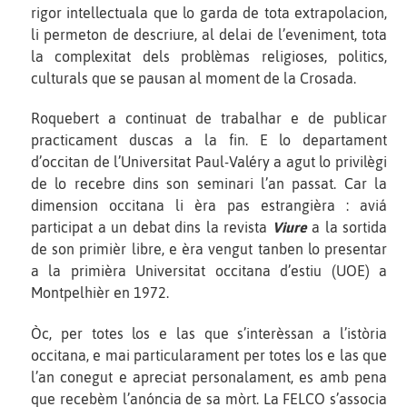
rigor intellectuala que lo garda de tota extrapolacion,
li permeton de descriure, al delai de l’eveniment, tota
la complexitat dels problèmas religioses, politics,
culturals que se pausan al moment de la Crosada.
Roquebert a continuat de trabalhar e de publicar
practicament duscas a la fin. E lo departament
d’occitan de l’Universitat Paul-Valéry a agut lo privilègi
de lo recebre dins son seminari l’an passat. Car la
dimension occitana li èra pas estrangièra : aviá
participat a un debat dins la revista
Viure
a la sortida
de son primièr libre, e èra vengut tanben lo presentar
a la primièra Universitat occitana d’estiu (UOE) a
Montpelhièr en 1972.
Òc, per totes los e las que s’interèssan a l’istòria
occitana, e mai particularament per totes los e las que
l’an conegut e apreciat personalament, es amb pena
que recebèm l’anóncia de sa mòrt. La FELCO s’associa