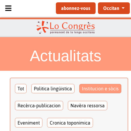
Sélectionnez votre langue
abonnez-vous
Occitan
Actualitats
Tot
Politica lingüistica
Institucion e sòcis
Recèrca-publicacion
Navèra ressorsa
Eveniment
Cronica toponimica