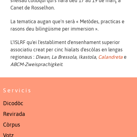
sheisau collòqui qui's harà deu 17 au 19 de març a
Canet de Rosselhon.
La tematica augan que'n serà « Metòdes, practicas e
rasons deu bilingüisme per immersion ».
L'ISLRF qu'ei l'establiment d'ensenhament superior
associatiu creat per cinc hialats d'escòlas en lengas
regionaus :
Diwan
,
La Bressola
,
Ikastola
,
Calandreta
e
ABCM-Zweisprachigkeit
.
Servicis
Dicodòc
Revirada
Còrpus
Votz