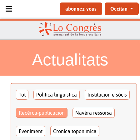
Sélectionnez votre langue
abonnez-vous
Occitan
Actualitats
Tot
Politica lingüistica
Institucion e sòcis
Recèrca-publicacion
Navèra ressorsa
Eveniment
Cronica toponimica