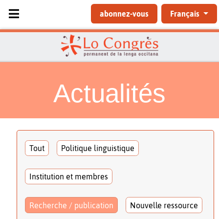
Sélectionnez votre langue
abonnez-vous
Français
Actualités
Tout
Politique linguistique
Institution et membres
Recherche / publication
Nouvelle ressource