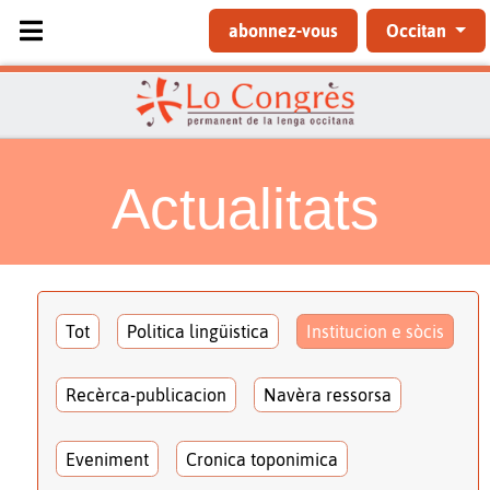
Sélectionnez votre langue
abonnez-vous
Occitan
Actualitats
Tot
Politica lingüistica
Institucion e sòcis
Recèrca-publicacion
Navèra ressorsa
Eveniment
Cronica toponimica