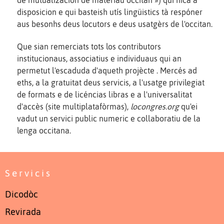
de mutualizacion de materiau occitan ») qui hica a
disposicion e qui basteish utís lingüistics tà respóner
aus besonhs deus locutors e deus usatgèrs de l'occitan.
Que sian remerciats tots los contributors
institucionaus, associatius e individuaus qui an
permetut l'escaduda d'aqueth projècte . Mercés ad
eths, a la gratuitat deus servicis, a l'usatge privilegiat
de formats e de licéncias libras e a l'universalitat
d'accès (site multiplatafòrmas),
locongres.org
qu'ei
vadut un servici public numeric e collaboratiu de la
lenga occitana.
Servicis
Dicodòc
Revirada