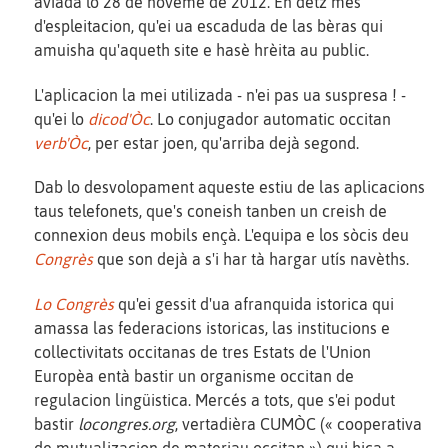
aviada lo 28 de noveme de 2012. En dètz mes
d'espleitacion, qu'ei ua escaduda de las bèras qui
amuisha qu'aqueth site e hasè hrèita au public.
L'aplicacion la mei utilizada - n'ei pas ua suspresa ! -
qu'ei lo
dicod'Òc
. Lo conjugador automatic occitan
verb'Òc
, per estar joen, qu'arriba dejà segond.
Dab lo desvolopament aqueste estiu de las aplicacions
taus telefonets, que's coneish tanben un creish de
connexion deus mobils ençà. L'equipa e los sòcis deu
Congrès
que son dejà a s'i har tà hargar utís navèths.
Lo Congrès
qu'ei gessit d'ua afranquida istorica qui
amassa las federacions istoricas, las institucions e
collectivitats occitanas de tres Estats de l'Union
Europèa entà bastir un organisme occitan de
regulacion lingüistica. Mercés a tots, que s'ei podut
bastir
locongres.org
, vertadièra CUMÒC (« cooperativa