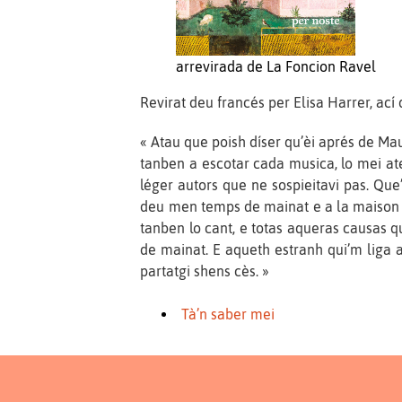
arrevirada de La Foncion Ravel
Revirat deu francés per Elisa Harrer, ací
« Atau que poish díser qu’èi aprés de M
tanben a escotar cada musica, lo mei ate
léger autors que ne sospieitavi pas. Q
deu men temps de mainat e a la maison d
tanben lo cant, e totas aqueras causas 
de mainat. E aqueth estranh qui’m liga 
partatgi shens cès. »
Tà’n saber mei