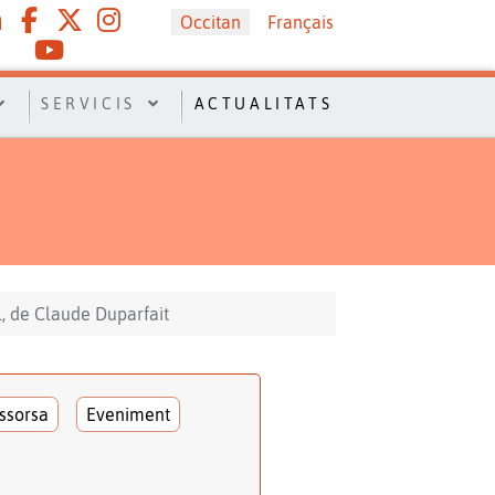
Sélectionnez votre langue
Occitan
Français
SERVICIS
ACTUALITATS
l, de Claude Duparfait
ssorsa
Eveniment