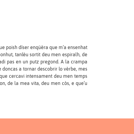
que poish díser enqüèra que m’a ensenhat
onhut, tanlèu sortit deu men espiralh, de
adi pas en un putz pregond. A la crampa
 doncas a tornar descobrir lo vèrbe, mes
au que cercavi intensament deu men temps
on, de la mea vita, deu men còs, e que’u