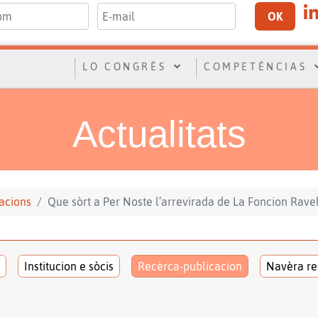
OK
LO CONGRÈS
COMPETÉNCIAS
Actualitats
acions
Que sòrt a Per Noste l’arrevirada de La Foncion Rave
Institucion e sòcis
Recèrca-publicacion
Navèra re