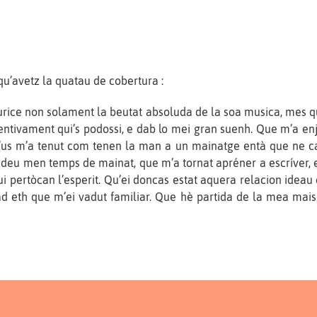
 qu’avetz la quatau de cobertura :
aurice non solament la beutat absoluda de la soa musica, mes 
ntivament qui’s podossi, e dab lo mei gran suenh. Que m’a enj
ue’us m’a tenut com tenen la man a un mainatge entà que ne c
eu men temps de mainat, que m’a tornat apréner a escríver, e
qui pertòcan l’esperit. Qu’ei doncas estat aquera relacion ide
ad eth que m’ei vadut familiar. Que hè partida de la mea mais