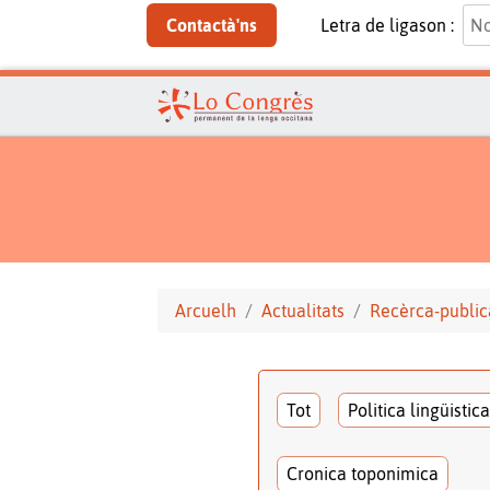
Contactà'ns
Letra de ligason :
Arcuelh
Actualitats
Recèrca-public
Tot
Politica lingüistica
Cronica toponimica