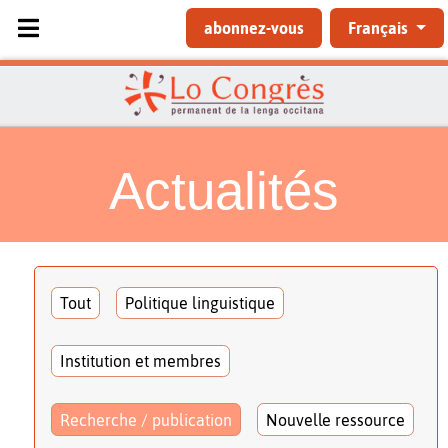
Sélectionnez votre langue
abonnez-vous
Français
Actualités
Tout
Politique linguistique
Institution et membres
Recherche / publication
Nouvelle ressource