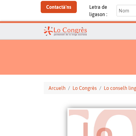
Contactà'ns
Letra de
ligason :
Arcuelh
Lo Congrès
Lo conselh ling