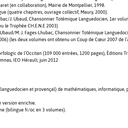
ret (en collaboration), Mairie de Montpellier, 1998.
gue (quatre chapitres, ouvrage collectif, Maury, 2000).
ubac/J. Ubaud, Chansonnier Totémique Languedocien, 1er volume
nu le Trophée CH.E.N.E 2003)
/J. Ubaud/M. J. Fages-Lhubac, Chansonnier Totémique Languedo
2006) (les deux volumes ont obtenu un Coup de Cœur 2007 de l’
orfologic de l’Occitan (109 000 entrées, 1200 pages), Éditions 
femnas, IEO Hérault, juin 2012
n (languedocien et provençal) de mathématiques, informatique, 
version enrichie.
e (bilingue fr/oc en 3 volumes).