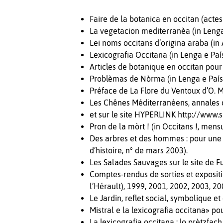
Faire de la botanica en occitan (actes
La vegetacion mediterranèa (in Lenga 
Lei noms occitans d’origina araba (in 
Lexicografia Occitana (in Lenga e Paí
Articles de botanique en occitan pour
Problèmas de Nòrma (in Lenga e País 
Préface de La Flore du Ventoux d’O. 
Les Chênes Méditerranéens, annales de
et sur le site HYPERLINK http://www
Pron de la mòrt ! (in Occitans !, mensu
Des arbres et des hommes : pour une 
d’histoire, n° de mars 2003).
Les Salades Sauvages sur le site de 
Comptes-rendus de sorties et exposit
l’Hérault), 1999, 2001, 2002, 2003, 20
Le Jardin, reflet social, symbolique e
Mistral e la lexicografia occitana» po
La lexicografia occitana : lo prètzfac