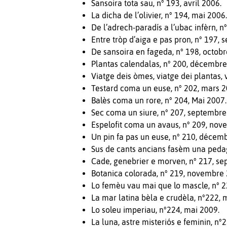
Sansoira tota sau, n° 193, avril 2006.
La dicha de l’olivier, n° 194, mai 2006
De l’adrech-paradís a l’ubac infèrn, n°
Entre tròp d’aiga e pas pron, n° 197,
De sansoira en fageda, n° 198, octobr
Plantas calendalas, n° 200, décembre
Viatge deis òmes, viatge dei plantas, 
Testard coma un euse, n° 202, mars 2
Balès coma un rore, n° 204, Mai 2007.
Sec coma un siure, n° 207, septembre
Espelofit coma un avaus, n° 209, nov
Un pin fa pas un euse, n° 210, décem
Sus de cants ancians fasèm una pedag
Cade, genebrier e morven, n° 217, s
Botanica colorada, n° 219, novembre
Lo femèu vau mai que lo mascle, n° 22
La mar latina bèla e crudèla, n°222, 
Lo soleu imperiau, n°224, mai 2009.
La luna, astre misteriós e feminin, n°