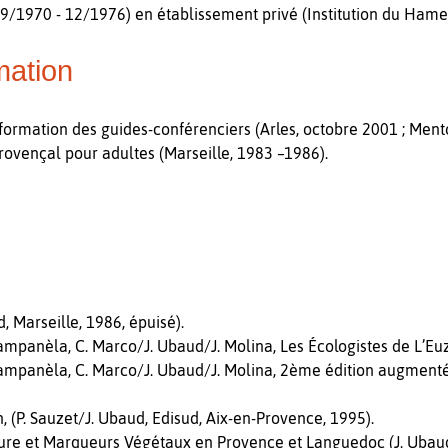
70 - 12/1976) en établissement privé (Institution du Hameau
mation
formation des guides-conférenciers (Arles, octobre 2001 ; Ment
rovençal pour adultes (Marseille, 1983 –1986).
, Marseille, 1986, épuisé).
panèla, C. Marco/J. Ubaud/J. Molina, Les Écologistes de L’Euzi
panèla, C. Marco/J. Ubaud/J. Molina, 2ème édition augmentée,
, (P. Sauzet/J. Ubaud, Edisud, Aix-en-Provence, 1995).
re et Marqueurs Végétaux en Provence et Languedoc (J. Ubaud,