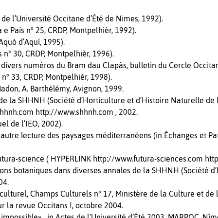
 de l’Université Occitane d’Été de Nimes, 1992).
e País n° 25, CRDP, Montpelhièr, 1992).
Aquò d’Aquí, 1995).
s n° 30, CRDP, Montpelhièr, 1996).
 divers numéros du Bram dau Clapàs, bulletin du Cercle Occitan
n° 33, CRDP, Montpelhièr, 1998).
Madon, A. Barthélémy, Avignon, 1999.
 la SHHNH (Société d’Horticulture et d’Histoire Naturelle de l
.shhnh.com http://www.shhnh.com , 2002.
el de l’IEO, 2002).
autre lecture des paysages méditerranéens (in Échanges et Patr
Futura-science ( HYPERLINK http://www.futura-sciences.com htt
ions botaniques dans diverses annales de la SHHNH (Société d’H
04.
t culturel, Champs Culturels n° 17, Ministère de la Culture et de
ur la revue Occitans !, octobre 2004.
h impossible» , in Actes de l’Université d’Été 2003, MARPOC, Nîm