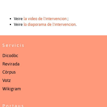
Veire
la video de l'intervencion
;
Veire
lo diaporama de l'intervencion
.
Servicis
Dicodòc
Revirada
Còrpus
Votz
Wikigram
Portaus