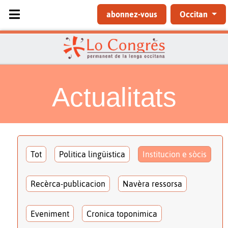
Sélectionnez votre langue
abonnez-vous
Occitan
Actualitats
Tot
Politica lingüistica
Institucion e sòcis
Recèrca-publicacion
Navèra ressorsa
Eveniment
Cronica toponimica