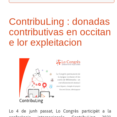
ContribuLing : donadas
contributivas en occitan
e lor expleitacion
ContribuLing
Lo 4 de junh passat, Lo Congrès participèt a la