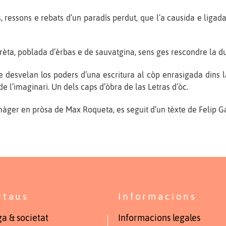
 ressons e rebats d’un paradís perdut, que l’a causida e liga
rèta, poblada d’èrbas e de sauvatgina, sens ges rescondre la d
e desvelan los poders d’una escritura al còp enrasigada dins 
 de l’imaginari. Un dels caps d’òbra de las Letras d’òc.
màger en pròsa de Max Roqueta, es seguit d’un tèxte de Felip G
rtaus
Informacions
a & societat
Informacions legales