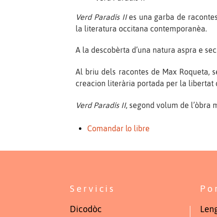
Verd Paradís II
es una garba de racontes,
la literatura occitana contemporanèa.
A la descobèrta d’una natura aspra e sec
Al briu dels racontes de Max Roqueta, s
creacion literària portada per la libertat
Verd Paradís II
, segond volum de l’òbra 
Comandar lo libre
Servicis
Po
Dicodòc
Leng