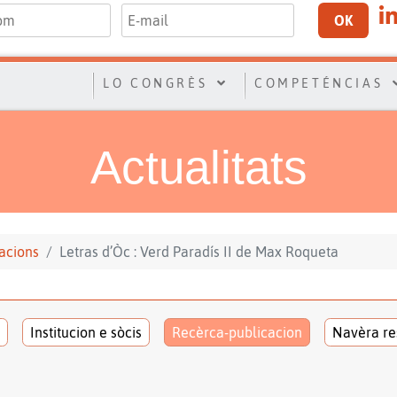
OK
LO CONGRÈS
COMPETÉNCIAS
Actualitats
acions
Letras d’Òc : Verd Paradís II de Max Roqueta
Institucion e sòcis
Recèrca-publicacion
Navèra re