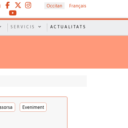
Sélectionnez votre langue
Occitan
Français
SERVICIS
ACTUALITATS
ssorsa
Eveniment