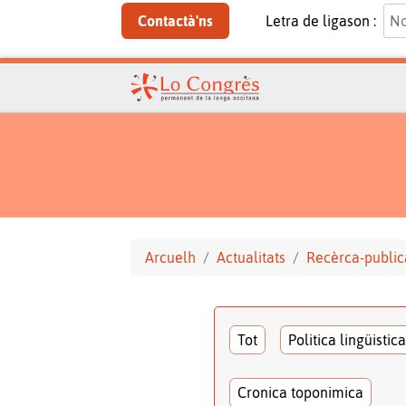
Contactà'ns
Letra de ligason :
Arcuelh
Actualitats
Recèrca-public
Tot
Politica lingüistica
Cronica toponimica