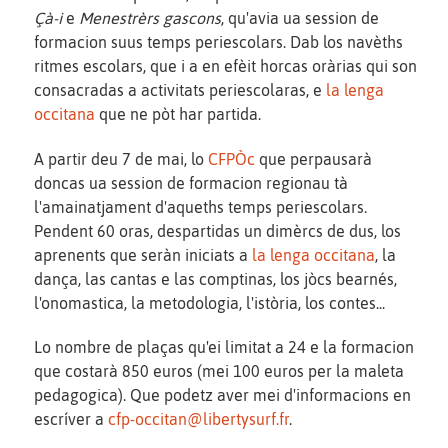
Çà-i
e
Menestrèrs gascons
, qu'avia ua session de
formacion suus temps periescolars. Dab los navèths
ritmes escolars, que i a en efèit horcas oràrias qui son
consacradas a activitats periescolaras, e
la lenga
occitana
que ne pòt har partida.
A partir deu 7 de mai, lo
CFPÒc
que perpausarà
doncas ua session de formacion regionau tà
l'amainatjament d'aqueths temps periescolars.
Pendent 60 oras, despartidas un dimèrcs de dus, los
aprenents que seràn iniciats a
la lenga occitana
, la
dança, las cantas e las comptinas, los jòcs bearnés,
l'onomastica, la metodologia, l'istòria, los contes...
Lo nombre de plaças qu'ei limitat a 24 e la formacion
que costarà 850 euros (mei 100 euros per la maleta
pedagogica). Que podetz aver mei d'informacions en
escríver a
cfp-occitan@libertysurf.fr
.