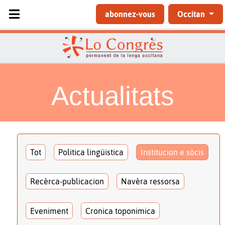
Sélectionnez votre langue
abonnez-vous
Occitan
Actualitats
Tot
Politica lingüistica
Institucion e sòcis
Recèrca-publicacion
Navèra ressorsa
Eveniment
Cronica toponimica