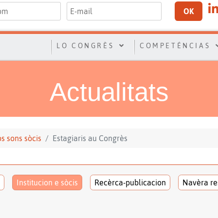
OK
LO CONGRÈS
COMPETÉNCIAS
Actualitats
los sons sòcis
Estagiaris au Congrès
Institucion e sòcis
Recèrca-publicacion
Navèra re