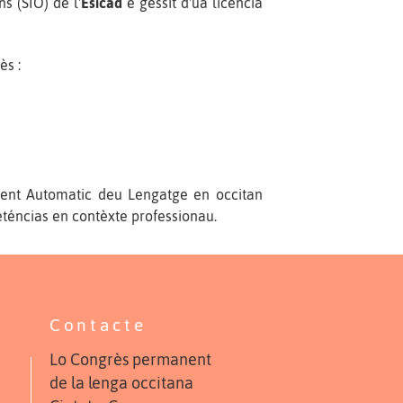
s (SIO) de l'
Esicad
e gessit d'ua licéncia
ès :
ament Automatic deu Lengatge en occitan
eténcias en contèxte professionau.
Contacte
Lo Congrès permanent
de la lenga occitana