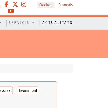
Sélectionnez votre langue
Occitan
Français
SERVICIS
ACTUALITATS
ssorsa
Eveniment