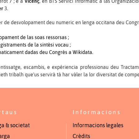
rot 7 ; e a
Vicenç
, en BTS Servici Informatic a las Organizacion
èr
3.
ièr de desvolopament deu numeric en lenga occitana deu Congr
opament de las soas ressorsas ;
istraments de la sintèsi vocau ;
maticament dadas deu Congrès a Wikidata.
entissatge, escambis, e expériencia professionau deu Tract
h tribalh que'us servirà tà har vàler la lor diversitat de comp
rtaus
Informacions
a & societat
Informacions legales
arga
Crèdits