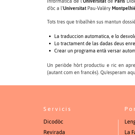
Informatica de l'
Universitat
de
París
Dide
d'òc a l'
Universitat
Pau-Valéry
Montpelhi
Tots tres que tribalhèn sus mantun doss
La traduccion automatica, e lo desvol
Lo tractament de las dadas deus enreg
Crear un programa entà versar auto
Un periòde hòrt productiu e ric en apr
(autant com en francés). Qu'esperam aquet
Servicis
Po
Dicodòc
Leng
Revirada
La F