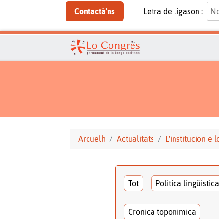
Contactà'ns
Letra de ligason :
Arcuelh
Actualitats
L'institucion e 
Tot
Politica lingüistica
Cronica toponimica