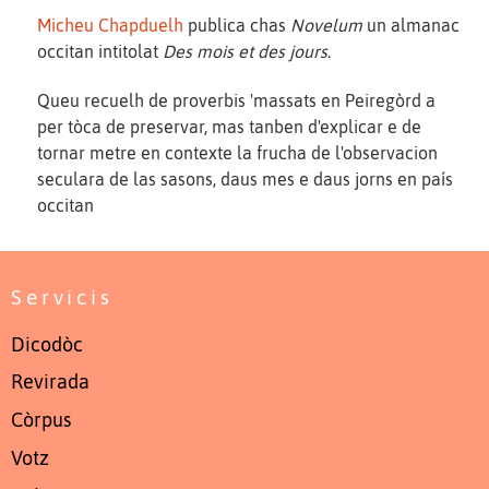
Micheu Chapduelh
publica chas
Novelum
un almanac
occitan intitolat
Des mois et des jours
.
Queu recuelh de proverbis 'massats en Peiregòrd a
per tòca de preservar, mas tanben d'explicar e de
tornar metre en contexte la frucha de l'observacion
seculara de las sasons, daus mes e daus jorns en país
occitan
Servicis
Dicodòc
Revirada
Còrpus
Votz