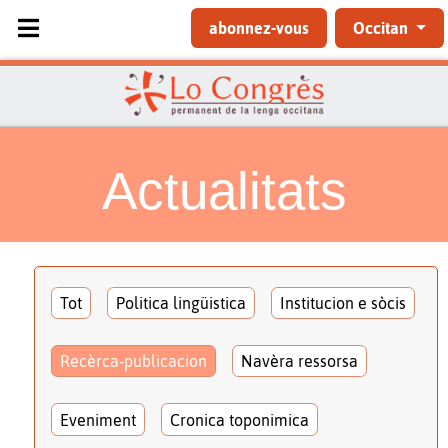
Sélectionnez votre langue
abonnez-vous
Occitan
Actualitats
Tot
Politica lingüistica
Institucion e sòcis
Recèrca-publicacion
Navèra ressorsa
Eveniment
Cronica toponimica