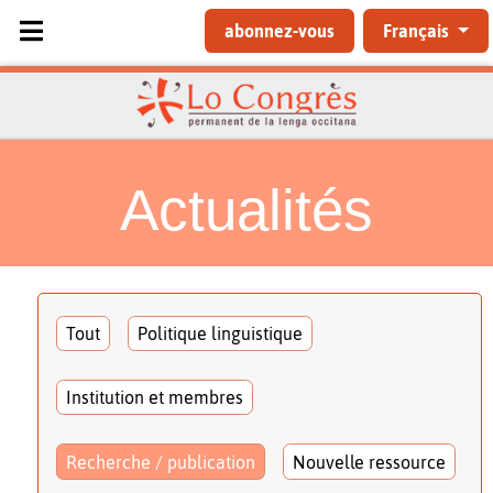
Sélectionnez votre langue
abonnez-vous
Français
Actualités
Tout
Politique linguistique
Institution et membres
Recherche / publication
Nouvelle ressource