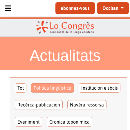
Sélectionnez votre langue
abonnez-vous
Occitan
Actualitats
Tot
Politica lingüistica
Institucion e sòcis
Recèrca-publicacion
Navèra ressorsa
Eveniment
Cronica toponimica