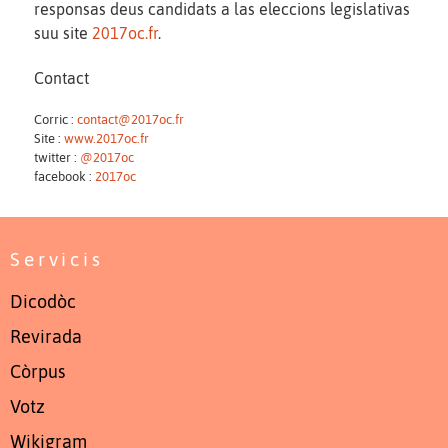
responsas deus candidats a las eleccions legislativas
suu site
2017oc.fr
.
Contact
Corric :
contact@2017oc.fr
Site :
www.2017oc.fr
twitter :
@2017oc
facebook :
2017oc
Servicis
Dicodòc
Revirada
Còrpus
Votz
Wikigram