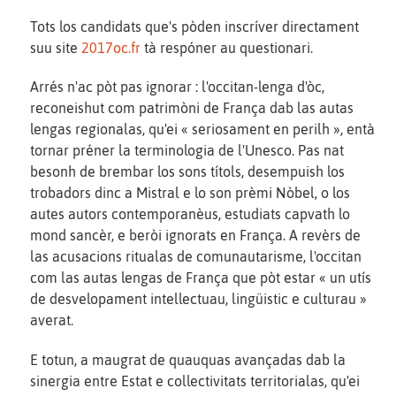
Tots los candidats que's pòden inscríver directament
suu site
2017oc.fr
tà respóner au questionari.
Arrés n'ac pòt pas ignorar : l'occitan-lenga d'òc,
reconeishut com patrimòni de França dab las autas
lengas regionalas, qu'ei « seriosament en perilh », entà
tornar préner la terminologia de l'Unesco. Pas nat
besonh de brembar los sons títols, desempuish los
trobadors dinc a Mistral e lo son prèmi Nòbel, o los
autes autors contemporanèus, estudiats capvath lo
mond sancèr, e beròi ignorats en França. A revèrs de
las acusacions ritualas de comunautarisme, l'occitan
com las autas lengas de França que pòt estar « un utís
de desvelopament intellectuau, lingüistic e culturau »
averat.
E totun, a maugrat de quauquas avançadas dab la
sinergia entre Estat e collectivitats territorialas, qu'ei