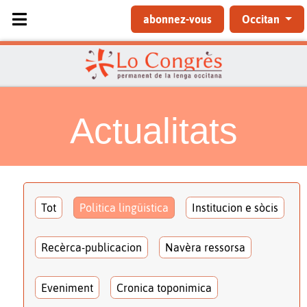
Sélectionnez votre langue
abonnez-vous
Occitan
Actualitats
Tot
Politica lingüistica
Institucion e sòcis
Recèrca-publicacion
Navèra ressorsa
Eveniment
Cronica toponimica