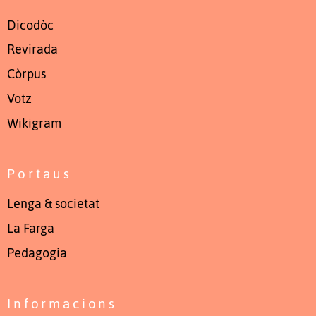
Dicodòc
Revirada
Còrpus
Votz
Wikigram
Portaus
Lenga & societat
La Farga
Pedagogia
Informacions