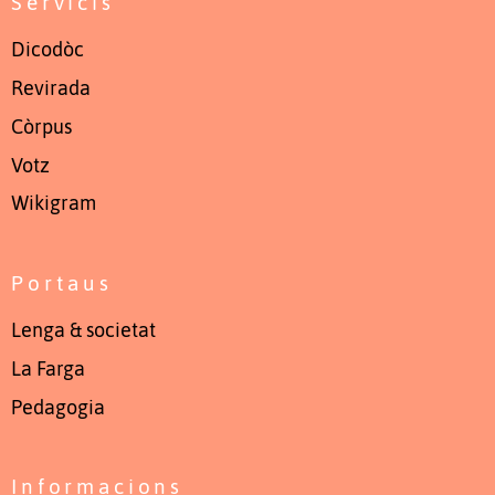
Servicis
Dicodòc
Revirada
Còrpus
Votz
Wikigram
Portaus
Lenga & societat
La Farga
Pedagogia
Informacions