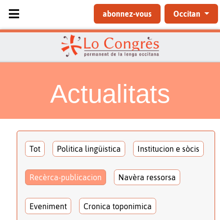
Sélectionnez votre langue
abonnez-vous
Occitan
Actualitats
Tot
Politica lingüistica
Institucion e sòcis
Recèrca-publicacion
Navèra ressorsa
Eveniment
Cronica toponimica