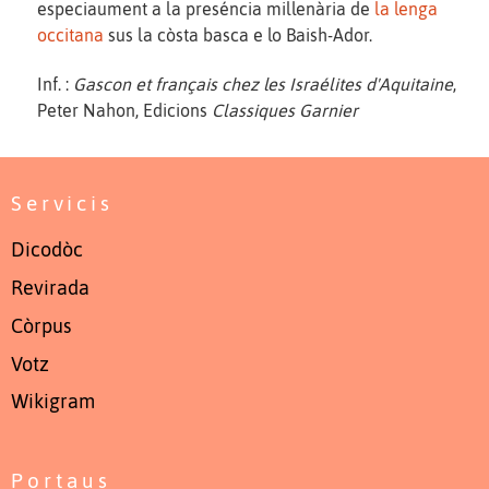
especiaument a la preséncia millenària de
la lenga
occitana
sus la còsta basca e lo Baish-Ador.
Inf. :
Gascon et français chez les Israélites d'Aquitaine
,
Peter Nahon, Edicions
Classiques Garnier
Servicis
Dicodòc
Revirada
Còrpus
Votz
Wikigram
Portaus