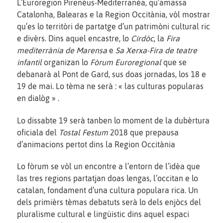
L’Euroregion Pirenèus-Mediterranèa, qu’amassa
Catalonha, Balearas e la Region Occitània, vòl mostrar
qu’es lo territòri de partatge d’un patrimòni cultural ric
e divèrs. Dins aquel encastre, lo
Cirdòc
, la
Fira
mediterrània de Marensa
e
Sa Xerxa-Fira de teatre
infantil
organizan lo
Fòrum Euroregional
que se
debanarà al Pont de Gard, sus doas jornadas, los 18 e
19 de mai. Lo tèma ne serà : « las culturas popularas
en dialòg » .
Lo dissabte 19 serà tanben lo moment de la dubèrtura
oficiala del
Tostal Festum
2018 que prepausa
d’animacions pertot dins la Region Occitània
Lo fòrum se vòl un encontre a l’entorn de l’idèa que
las tres regions partatjan doas lengas, l’occitan e lo
catalan, fondament d’una cultura populara rica. Un
dels primièrs tèmas debatuts serà lo dels enjòcs del
pluralisme cultural e lingüistic dins aquel espaci