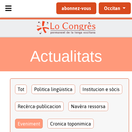
Sélectionnez votre langue
abonnez-vous
Occitan
Actualitats
Tot
Politica lingüistica
Institucion e sòcis
Recèrca-publicacion
Navèra ressorsa
Eveniment
Cronica toponimica