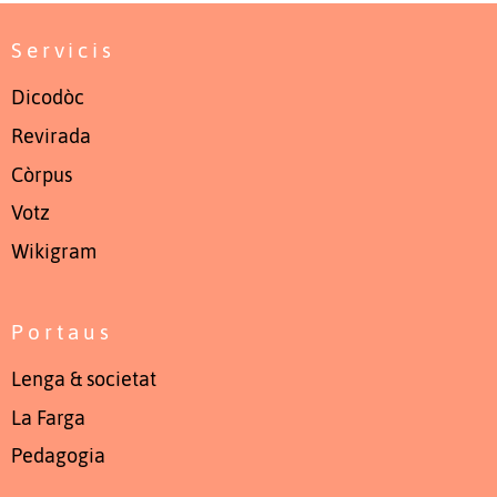
Servicis
Dicodòc
Revirada
Còrpus
Votz
Wikigram
Portaus
Lenga & societat
La Farga
Pedagogia