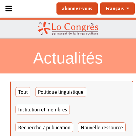
Sélectionnez votre langue
abonnez-vous
Français
Actualités
Tout
Politique linguistique
Institution et membres
Recherche / publication
Nouvelle ressource