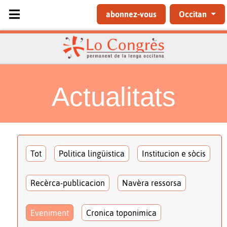
Sélectionnez votre langue
abonnez-vous
Occitan
Actualitats
Tot
Politica lingüistica
Institucion e sòcis
Recèrca-publicacion
Navèra ressorsa
Eveniment
Cronica toponimica