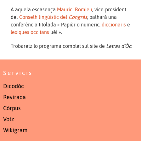
A aquela escasença
Maurici Romieu
, vice-president
del
Conselh lingüistic del
Congrès
, balharà una
conferéncia titolada « Papièr o numeric,
diccionaris
e
lexiques occitans
uèi ».
Trobaretz lo programa complet sul site de
Letras d'Òc
.
Servicis
Dicodòc
Revirada
Còrpus
Votz
Wikigram