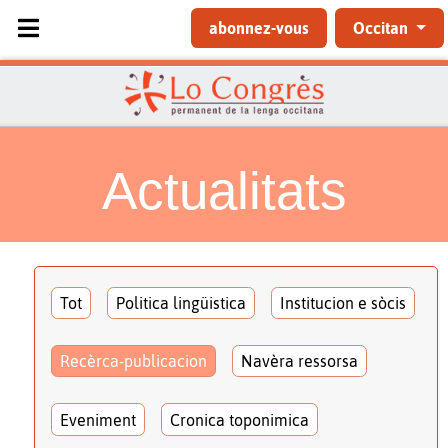
Sélectionnez votre langue
abonnez-vous
Occitan
Actualitats
Tot
Politica lingüistica
Institucion e sòcis
Recèrca-publicacion
Navèra ressorsa
Eveniment
Cronica toponimica