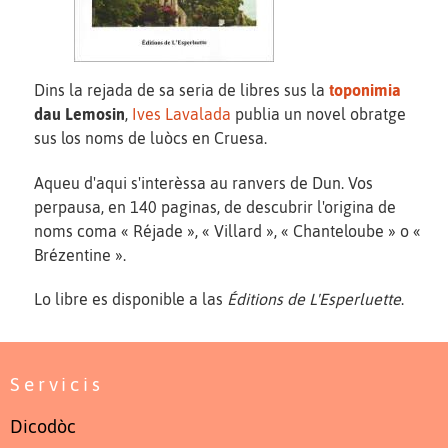
Dins la rejada de sa seria de libres sus la
toponimia
dau Lemosin
,
Ives Lavalada
publia un novel obratge
sus los noms de luòcs en Cruesa.
Aqueu d'aqui s'interèssa au ranvers de Dun. Vos
perpausa, en 140 paginas, de descubrir l'origina de
noms coma « Réjade », « Villard », « Chanteloube » o «
Brézentine ».
Lo libre es disponible a las
Éditions de L'Esperluette
.
Servicis
Dicodòc