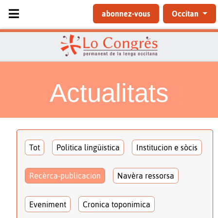
Sélectionnez votre langue
abonnez-vous
Occitan
Actualitats
Tot
Politica lingüistica
Institucion e sòcis
Recèrca-publicacion
Navèra ressorsa
Eveniment
Cronica toponimica