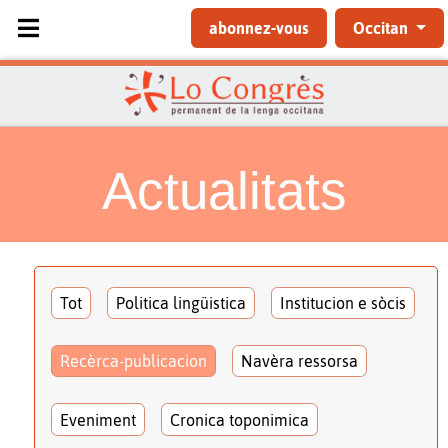
Sélectionnez votre langue
abonnez-vous
Occitan
Actualitats
Tot
Politica lingüistica
Institucion e sòcis
Recèrca-publicacion
Navèra ressorsa
Eveniment
Cronica toponimica