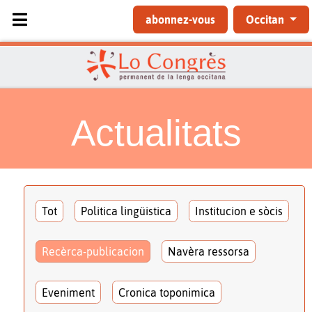
Sélectionnez votre langue
abonnez-vous
Occitan
Actualitats
Tot
Politica lingüistica
Institucion e sòcis
Recèrca-publicacion
Navèra ressorsa
Eveniment
Cronica toponimica