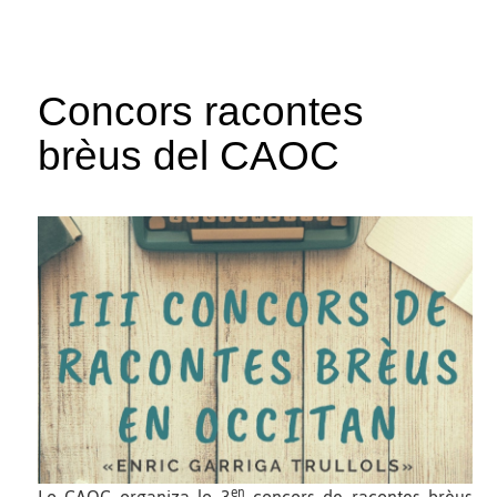
Concors racontes
brèus del CAOC
en
Lo CAOC organiza lo 3
concors de racontes brèus