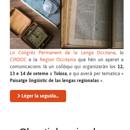
Lo Congrès Permanent de la Lenga Occitana
, lo
CIRDOC
e la
Region Occitania
que hèn un aperet a
comunicacions tà un collòqui qui organizaràn los
12,
13 e 14 de seteme
a
Tolosa
, e qui averà per tematica «
Paisatge lingüistic de las lengas regionalas
».
Léger la seguida...