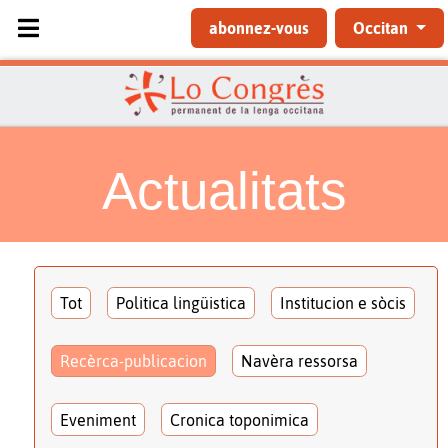
Sélectionnez votre langue
abonnez-vous
Occitan
Actualitats
Tot
Politica lingüistica
Institucion e sòcis
Recèrca-publicacion
Navèra ressorsa
Eveniment
Cronica toponimica