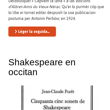
Delbousquet « Capvath la lana » a las
edicions
d’Albret-Amis du Vieux-Nérac
. Qu’ei lo purmèr còp que
lo libe ei tornat editar despuish la soa publicacion
postuma per Antonin Perbòsc en 1924.
Léger la seguida...
Shakespeare en
occitan