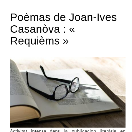
Poèmas de Joan-Ives
Casanòva : «
Requièms »
Activitat intensa dens la publicacion literària en