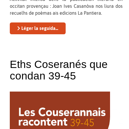
occitan provençau : Joan Ives Casanòva nos liura dos
recuelhs de poèmas ais edicions La Pantiera.
Léger la seguida...
Eths Coseranés que
condan 39-45