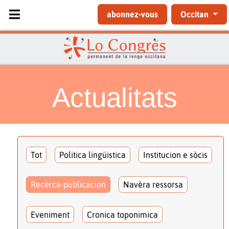
Sélectionnez votre langue
abonnez-vous
Occitan
Actualitats
Tot
Politica lingüistica
Institucion e sòcis
Recèrca-publicacion
Navèra ressorsa
Eveniment
Cronica toponimica