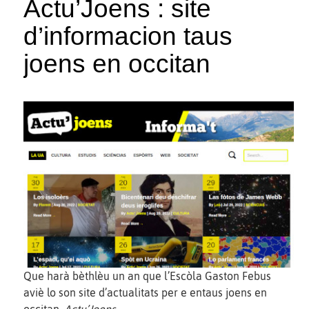
Actu’Joens : site
d’informacion taus
joens en occitan
Que harà bèthlèu un an que l’Escòla Gaston Febus
aviè lo son site d’actualitats per e entaus joens en
occitan,
Actu’Joens
.