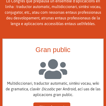
Lo Congrès que prepausa un ensemble d'aplicacions en
linha : traductor automatic, multidiccionari, sintèsi vocau,
conjugator, etc., atau com ressorsas entaus professionaus
deu desvolopament, atrunas entaus professionaus de la
lenga e aplicacions accessiblas entaus uelhfebles.
Gran public
Multidiccionari, traductor automatic, sintèsi vocau, wiki
de gramatica, clavèr
Dicodòc
per Android, ací uas de las
aplicacions gran public.