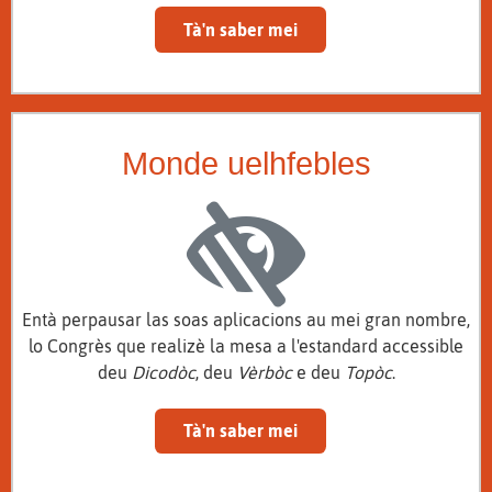
Tà'n saber mei
Monde uelhfebles
Entà perpausar las soas aplicacions au mei gran nombre,
lo Congrès que realizè la mesa a l'estandard accessible
deu
Dicodòc
, deu
Vèrbòc
e deu
Topòc
.
Tà'n saber mei