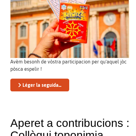
Avèm besonh de vòstra participacion per qu'aquel jòc
pòsca espelir !
Léger la seguida...
Aperet a contribucions :
Collòqui toponimia