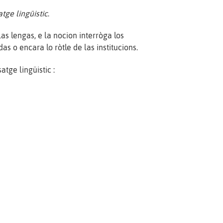
atge lingüistic
.
 las lengas, e la nocion interròga los
s o encara lo ròtle de las institucions.
atge lingüistic :