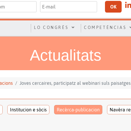
OK
LO CONGRÈS
COMPETÉNCIAS
Actualitats
acions
Joves cercaires, participatz al webinari suls paisatges 
Institucion e sòcis
Recèrca-publicacion
Navèra re