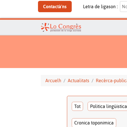
Contactà'ns
Letra de ligason :
Arcuelh
Actualitats
Recèrca-public
Tot
Politica lingüistica
Cronica toponimica