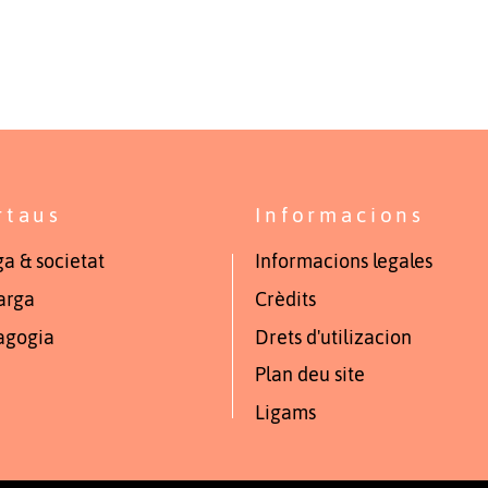
rtaus
Informacions
a & societat
Informacions legales
arga
Crèdits
agogia
Drets d'utilizacion
Plan deu site
Ligams