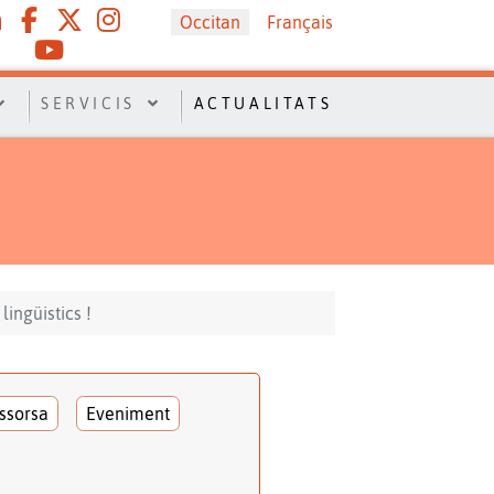
Sélectionnez votre langue
Occitan
Français
SERVICIS
ACTUALITATS
lingüistics !
ssorsa
Eveniment