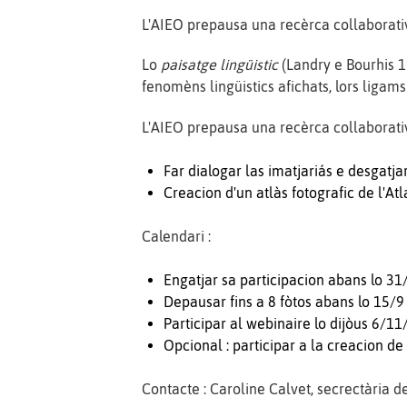
L'AIEO prepausa una recèrca collaborativa
Lo
paisatge lingüistic
(Landry e Bourhis 19
fenomèns lingüistics afichats, lors ligam
L'AIEO prepausa una recèrca collaborativa
Far dialogar las imatjariás e desgatja
Creacion d'un atlàs fotografic de l'Atl
Calendari :
Engatjar sa participacion abans lo 3
Depausar fins a 8 fòtos abans lo 15/
Participar al webinaire lo dijòus 6/11
Opcional : participar a la creacion d
Contacte : Caroline Calvet, secrectària d