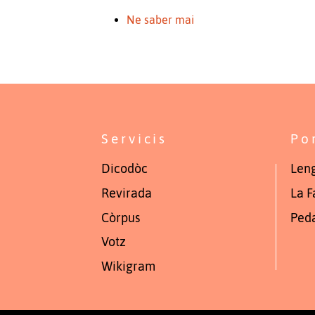
Ne saber mai
Servicis
Po
Dicodòc
Leng
Revirada
La F
Còrpus
Ped
Votz
Wikigram