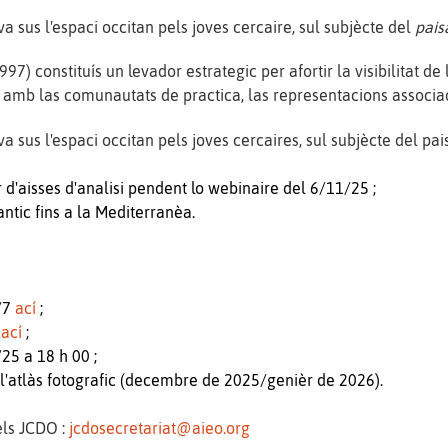
 sus l'espaci occitan pels joves cercaire, sul subjècte del
pais
97) constituís un levador estrategic per afortir la visibilitat de
s amb las comunautats de practica, las representacions associada
 sus l'espaci occitan pels joves cercaires, sul subjècte del pais
r d'aisses d'analisi pendent lo webinaire del 6/11/25 ;
antic fins a la Mediterranèa.
1/7
ací
;
9
ací
;
/25 a 18 h 00 ;
e l'atlàs fotografic (decembre de 2025/genièr de 2026).
els JCDO :
jcdosecretariat@aieo.org