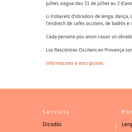
julhet, siague dau 31 de julhet au 3 d’avo
Li trobaretz d’obradors de lenga, dança, 
l’endrech de cafès occitans, de balètis e 
Cada persona pòu ansin causir un obrador
Los Rescòntres Occitans en Provença son d
Informacions e inscripcions
Servicis
Po
Dicodòc
Leng