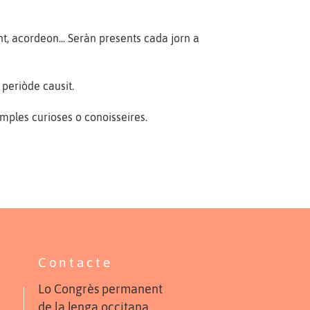
t, acordeon... Seràn presents cada jorn a
periòde causit.
imples curioses o conoisseires.
Contacte
Lo Congrès permanent
de la lenga occitana