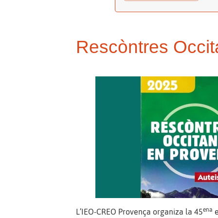
Rescòntres Occi
ena
L’IEO-CREO Provença organiza la 45
e