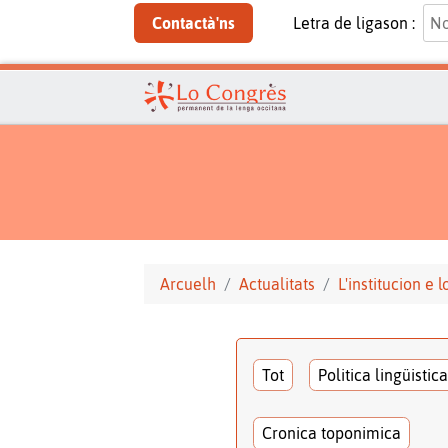
Contactà'ns
Letra de ligason :
Arcuelh
Actualitats
L'institucion e 
Tot
Politica lingüistica
Cronica toponimica