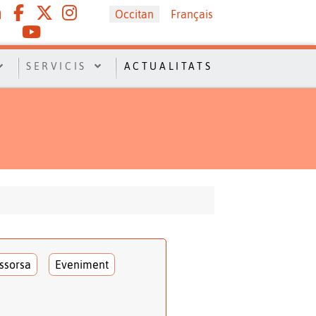
Sélectionnez votre langue
Occitan
Français
SERVICIS
ACTUALITATS
ssorsa
Eveniment