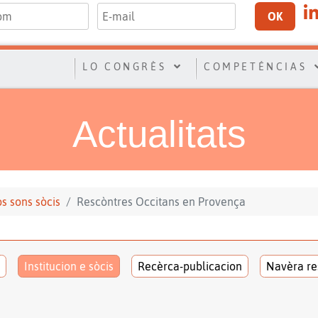
OK
LO CONGRÈS
COMPETÉNCIAS
Actualitats
los sons sòcis
Rescòntres Occitans en Provença
Institucion e sòcis
Recèrca-publicacion
Navèra re