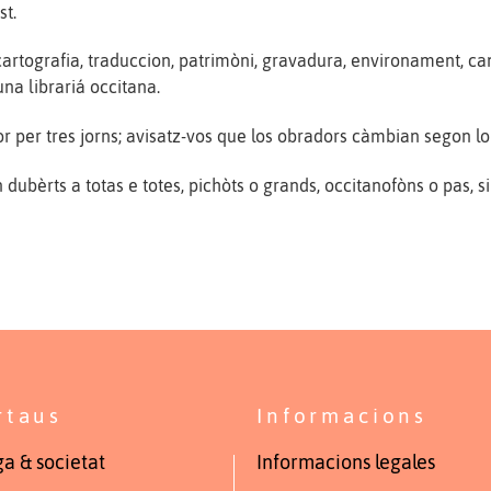
st.
cartografia, traduccion, patrimòni, gravadura, environament, can
una librariá occitana.
 per tres jorns; avisatz-vos que los obradors càmbian segon lo 
ubèrts a totas e totes, pichòts o grands, occitanofòns o pas, s
rtaus
Informacions
a & societat
Informacions legales