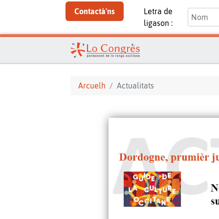
Contactà'ns
Letra de
ligason :
Arcuelh
Actualitats