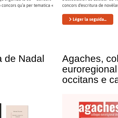
 concors qu’a per tematica «
concors d'escritura de novèlas
Léger la seguida...
a de Nadal
Agaches, col
euroregional
occitans e c