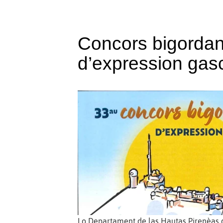
Concors bigorda
d’expression ga
Lo Departament de las Hautas Pirenèas q