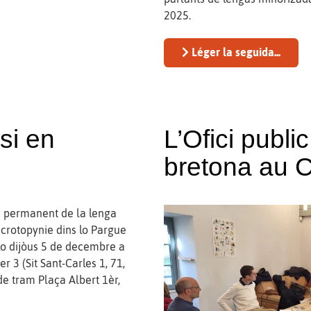
2025.
Léger la seguida...
si en
L’Ofici publi
bretona au 
s permanent de la lenga
icrotopynie dins lo Pargue
lo dijòus 5 de decembre a
r 3 (Sit Sant-Carles 1, 71,
de tram Plaça Albert 1èr,