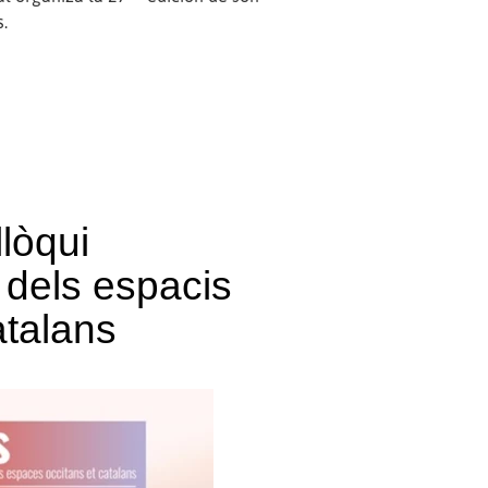
.
lòqui
 dels espacis
atalans