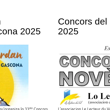
n
Concors del 
scona 2025
2025
au
u’organiza lo 33
Concors
L’associacion Le Lecteur du V