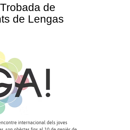
 Trobada de
nts de Lengas
rencontre internacional dels joves
s, son obèrtas fins al 10 de genièr de