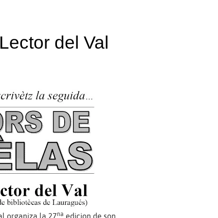
Lector del Val
na
al organiza la 27
edicion de son