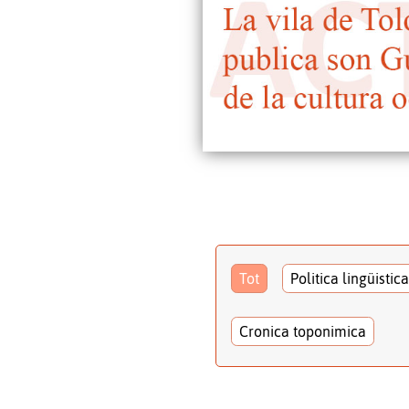
Tot
Politica lingüistica
Cronica toponimica