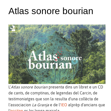
Atlas sonore bourian
L'
Atlas sonore bourian
presenta dins un libret e un CD
de cants, de comptinas, de legendas del Carcin, de
testimoniatges que son la resulta d'una collècta de
l'associacion
La Granja
e de l'
IEO
alprèp d'ancians que
l'
occitan
es lor lenga mairala.