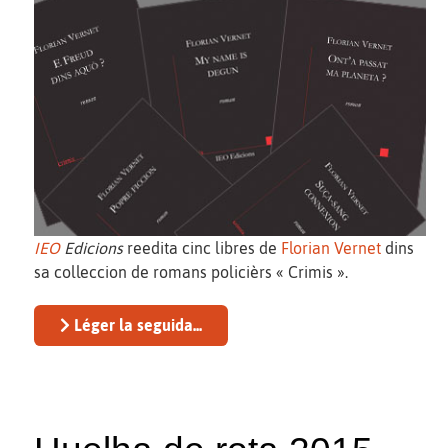
IEO
Edicions
reedita cinc libres de
Florian Vernet
dins
sa colleccion de romans policièrs « Crimis ».
Léger la seguida...