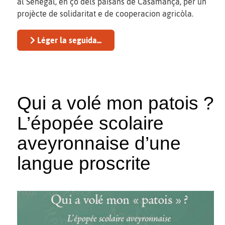
al Senegal, en çò dels païsans de Casamança, per un
projècte de solidaritat e de cooperacion agricòla.
Léger la seguida...
Qui a volé mon patois ?
L’épopée scolaire
aveyronnaise d’une
langue proscrite