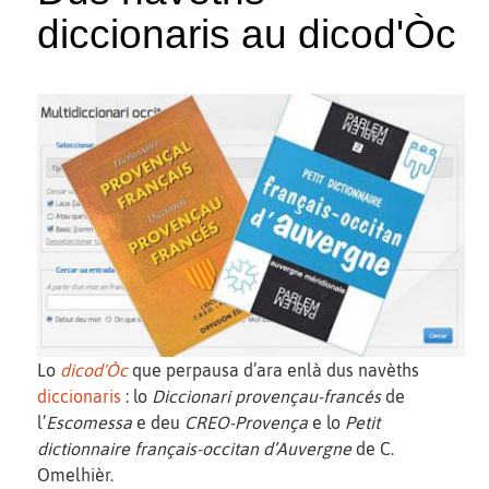
diccionaris au dicod'Òc
Lo
dicod'Òc
que perpausa d’ara enlà dus navèths
diccionaris
: lo
Diccionari provençau-francés
de
l’
Escomessa
e deu
CREO-Provença
e lo
Petit
dictionnaire français-occitan d’Auvergne
de C.
Omelhièr.